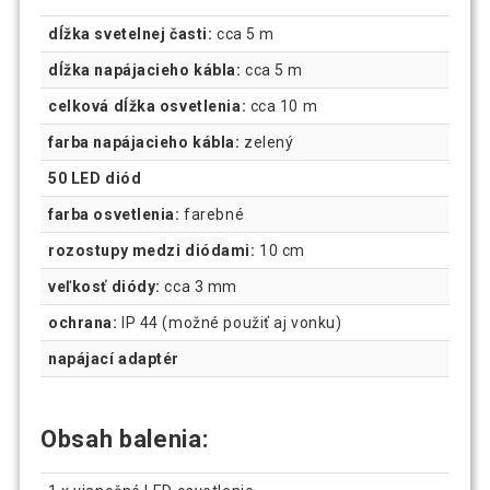
dĺžka svetelnej časti:
cca 5 m
dĺžka napájacieho kábla:
cca 5 m
celková dĺžka osvetlenia:
cca 10 m
farba napájacieho kábla:
zelený
50 LED diód
farba osvetlenia:
farebné
rozostupy medzi diódami:
10 cm
veľkosť diódy:
cca 3 mm
ochrana:
IP 44 (možné použiť aj vonku)
napájací adaptér
Obsah balenia: