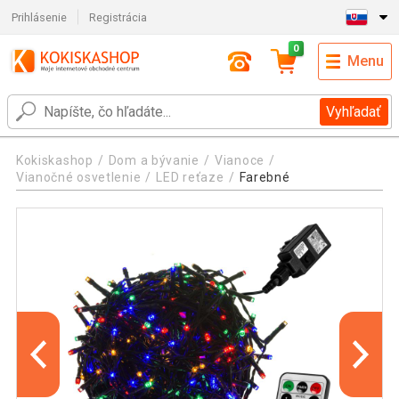
Prihlásenie
Registrácia
0
Menu
Vyhľadať
Kokiskashop
Dom a bývanie
Vianoce
Vianočné osvetlenie
LED reťaze
Farebné