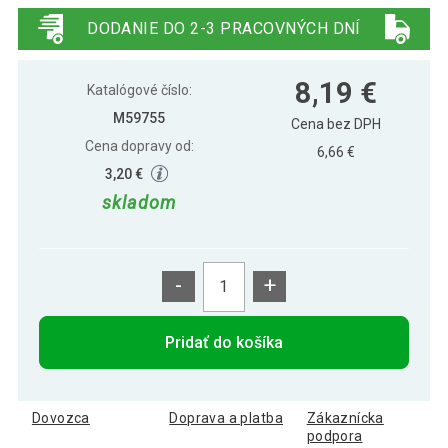
LED, farebná, ovládač
DODANIE DO 2-3 PRACOVNÝCH DNÍ
VOLTRONIC Vianočná reťaz 10 m, 100
9,89 €
8,19 €
LED, farebná, ovládač
Katalógové číslo:
M59755
Cena bez DPH
Cena dopravy od:
VOLTRONIC Vianočná reťaz 40 m, 400
6,66 €
45,09 €
LED, farebná
3,20 €
skladom
-
+
Pridať do košíka
Dovozca
Doprava a platba
Zákaznícka
podpora