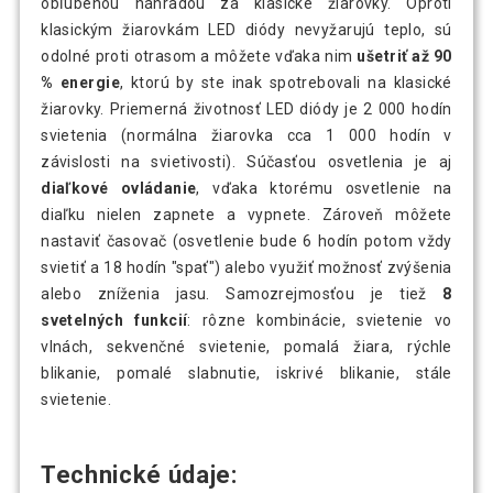
obľúbenou náhradou za klasické žiarovky. Oproti
klasickým žiarovkám LED diódy nevyžarujú teplo, sú
odolné proti otrasom a môžete vďaka nim
ušetriť až 90
% energie
, ktorú by ste inak spotrebovali na klasické
žiarovky. Priemerná životnosť LED diódy je 2 000 hodín
svietenia (normálna žiarovka cca 1 000 hodín v
závislosti na svietivosti). Súčasťou osvetlenia je aj
diaľkové ovládanie
, vďaka ktorému osvetlenie na
diaľku nielen zapnete a vypnete. Zároveň môžete
nastaviť časovač (osvetlenie bude 6 hodín potom vždy
svietiť a 18 hodín "spať") alebo využiť možnosť zvýšenia
alebo zníženia jasu. Samozrejmosťou je tiež
8
svetelných funkcií
: rôzne kombinácie, svietenie vo
vlnách, sekvenčné svietenie, pomalá žiara, rýchle
blikanie, pomalé slabnutie, iskrivé blikanie, stále
svietenie.
Technické údaje: