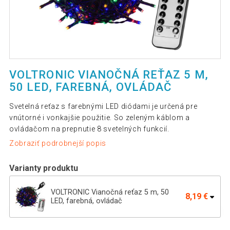
VOLTRONIC VIANOČNÁ REŤAZ 5 M,
50 LED, FAREBNÁ, OVLÁDAČ
Svetelná reťaz s farebnými LED diódami je určená pre
vnútorné i vonkajšie použitie. So zeleným káblom a
ovládačom na prepnutie 8 svetelných funkcií.
Zobraziť podrobnejší popis
Varianty produktu
VOLTRONIC Vianočná reťaz 5 m, 50
8,19 €
LED, farebná, ovládač
VOLTRONIC Vianočná reťaz 60 m, 600
63,59 €