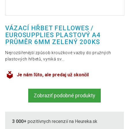
VÁZACÍ HŘBET FELLOWES /
EUROSUPPLIES PLASTOVÝ A4
PRŮMĚR 6MM ZELENÝ 200KS
Nejrozšířenější způsob kroužkové vazby do pružných
plastových hřbetů, vyniká sv...
Je nám ľúto, ale predaj už skončil
Zobraziť podobné produkty
3 000+
pozitívnych recenzií na Heureka.sk