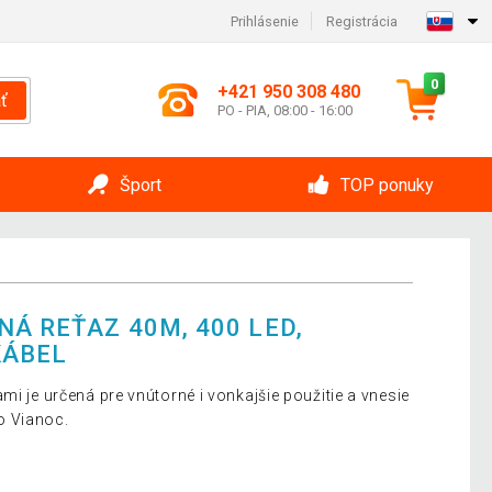
Prihlásenie
Registrácia
0
+421 950 308 480
ť
PO - PIA, 08:00 - 16:00
Šport
TOP ponuky
Á REŤAZ 40M, 400 LED,
KÁBEL
mi je určená pre vnútorné i vonkajšie použitie a vnesie
o Vianoc.