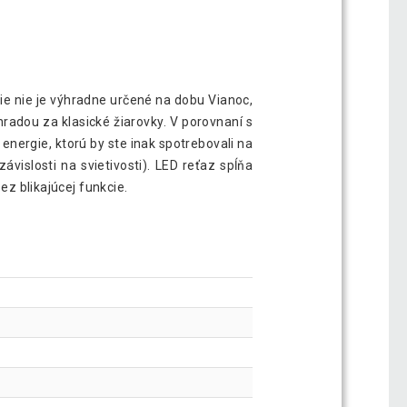
nie nie je výhradne určené na dobu Vianoc,
radou za klasické žiarovky. V porovnaní s
nergie, ktorú by ste inak spotrebovali na
vislosti na svietivosti). LED reťaz spĺňa
ez blikajúcej funkcie.