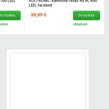
100 LED,
VOLTRONIC Vianočná reťaz 40 m, 400
LED, farebné
39,99 €
Do košíka
Do košíka
adom
skladom