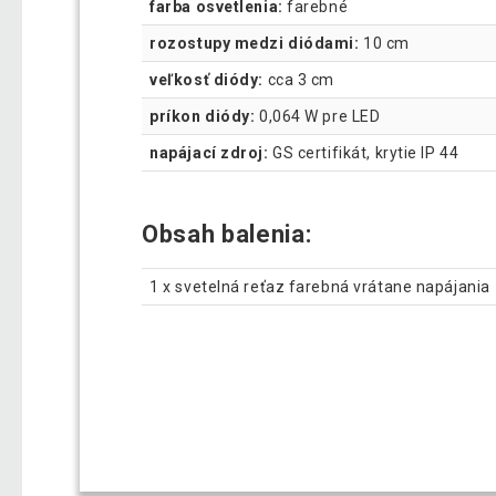
farba osvetlenia:
farebné
rozostupy medzi diódami:
10 cm
veľkosť diódy:
cca 3 cm
príkon diódy:
0,064 W pre LED
napájací zdroj:
GS certifikát, krytie IP 44
Obsah balenia:
1 x svetelná reťaz farebná vrátane napájania