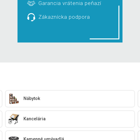
Garancia vrátenia peňazí
Zákaznícka podpora
Nábytok
Kancelária
Kamenné umývadlá