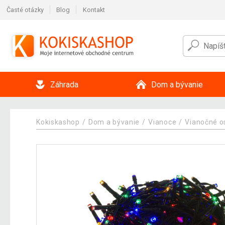
Časté otázky
Blog
Kontakt
Záhrada
Dom a bývanie
Kokiskashop
Dom a bývanie
Vianoce
Vianočné o