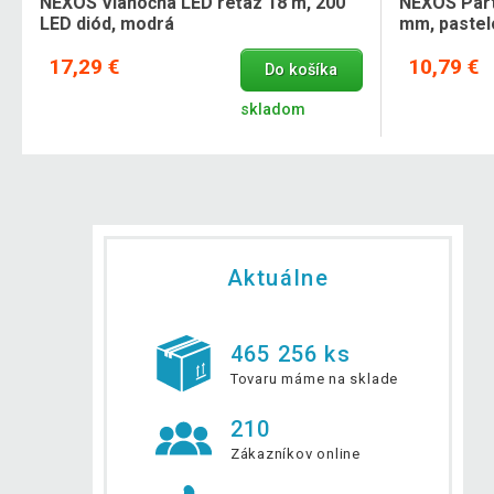
NEXOS Vianočná LED reťaz 18 m, 200
NEXOS Párt
LED diód, modrá
mm, pastel
17,29 €
10,79 €
Do košíka
skladom
Aktuálne
465 256 ks
Tovaru máme na sklade
210
Zákazníkov online