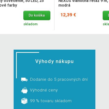
y osvetlenie, 50 LED, 25
NEXOS Vianočná reťaz 9 m, 
ové farby
modrá
12,39 €
Do košíka
skladom
skl
Výhody nákupu
Dodanie do 5 pracovných dní
Výhodné ceny
99 % tovaru skladom