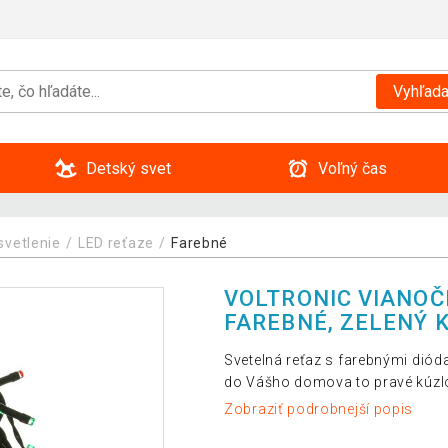
Vyhľada
Detský svet
Voľný čas
svetlenie
LED reťaze
Farebné
VOLTRONIC VIANOČN
FAREBNÉ, ZELENÝ 
Svetelná reťaz s farebnými dióda
do Vášho domova to pravé kúzl
Zobraziť podrobnejší popis