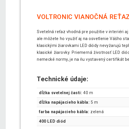
VOLTRONIC VIANOČNÁ REŤAZ 
Svetelná reťaz vhodná pre použitie v interiéri 
ale môžete ho využiť aj na osvetlenie Vášho st
klasickými žiarovkami LED diódy nevyžarujú tepl
klasické žiarovky. Priemerná životnosť LED diód
nemecké normy, je na ňu vystavený certifikát bez
Technické údaje:
dĺžka svetelnej časti:
40 m
dĺžka napájacieho kábla:
5 m
farba napájacieho kábla:
zelená
400 LED diód