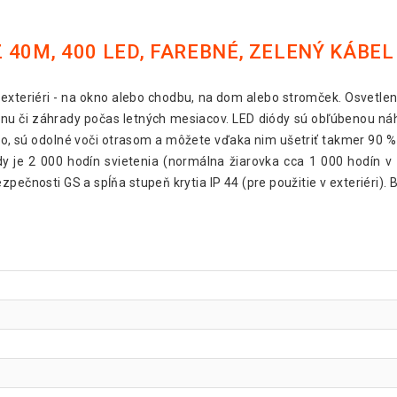
40M, 400 LED, FAREBNÉ, ZELENÝ KÁBEL
aj exteriéri - na okno alebo chodbu, na dom alebo stromček. Osvetle
anu či záhrady počas letných mesiacov. LED diódy sú obľúbenou náh
o, sú odolné voči otrasom a môžete vďaka nim ušetriť takmer 90 % e
y je 2 000 hodín svietenia (normálna žiarovka cca 1 000 hodín v zá
pečnosti GS a spĺňa stupeň krytia IP 44 (pre použitie v exteriéri). B