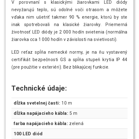
V porovnaní s klasickými žiarovkami LED diódy
nevyžarujú teplo, sú odolné voči otrasom a môžete
vďaka nim ušetriť takmer 90 % energie, ktorú by ste
inak spotrebovali na klasické žiarovky. Priemerná
životnosť LED diódy je 2 000 hodín svietenia (normálna
žiarovka cca 1 000 hodín v závislosti na svietivosti).
LED reťaz spĺňa nemecké normy, je na ňu vystavený
certifikát bezpečnosti GS a spĺňa stupeň krytia IP 44
(pre použitie v exteriéri). Bez blikajúcej funkcie.
Technické údaje:
dĺžka svetelnej časti:
10 m
dĺžka napájacieho kábla:
5 m
farba napájacieho kábla:
zelená
100 LED diód