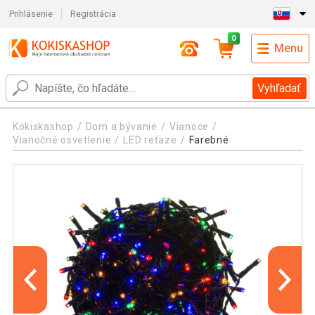
Prihlásenie
Registrácia
0
Menu
Vyhľadať
Kokiskashop
Dom a bývanie
Vianoce
Vianočné osvetlenie
LED reťaze
Farebné