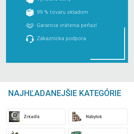
99 % tovaru skladom
Garancia vrátenia peňazí
Zákaznícka podpora
NAJHĽADANEJŠIE KATEGÓRIE
Zrkadlá
Nábytok