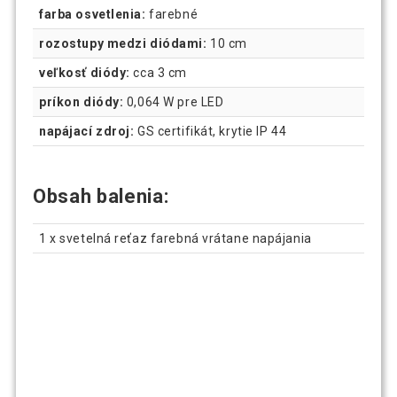
farba osvetlenia:
farebné
rozostupy medzi diódami:
10 cm
veľkosť diódy:
cca 3 cm
príkon diódy:
0,064 W pre LED
napájací zdroj:
GS certifikát, krytie IP 44
Obsah balenia:
1 x svetelná reťaz farebná vrátane napájania