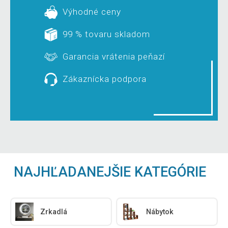
Výhodné ceny
99 % tovaru skladom
Garancia vrátenia peňazí
Zákaznícka podpora
NAJHĽADANEJŠIE KATEGÓRIE
Zrkadlá
Nábytok