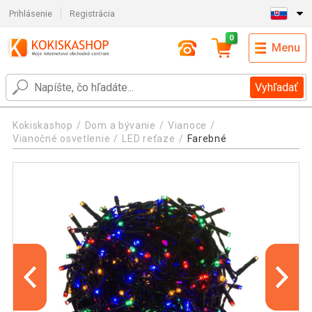
Prihlásenie
Registrácia
0
Menu
Vyhľadať
Kokiskashop
Dom a bývanie
Vianoce
Vianočné osvetlenie
LED reťaze
Farebné