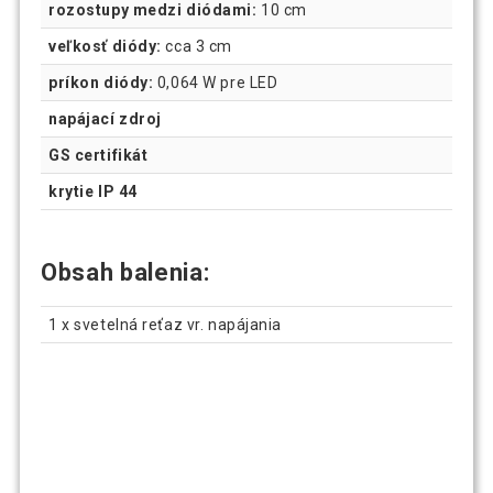
rozostupy medzi diódami:
10 cm
veľkosť diódy:
cca 3 cm
príkon diódy:
0,064 W pre LED
napájací zdroj
GS certifikát
krytie IP 44
Obsah balenia:
1 x svetelná reťaz vr. napájania