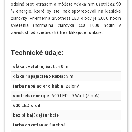
odolné proti otrasom a môžete vďaka nim ušetriť až 90
% energie, ktoré by ste inak spotrebovali na klasické
žiarovky. Priemerná životnosť LED diódy je 2000 hodín
svietenia (normálna žiarovka cca 1000 hodín v
závislosti od svietivosti). Bez blikajúce funkcie.
Technické údaje:
dĺžka svetelnej časti:
60 m
dĺžka napájacieho kábla:
5 m
farba napájacieho kábla:
zelený
spotreba energie:
600 LED - 9 Watt (5 mA)
600 LED diód
bez blikajúcej funkcie
farba osvetlenia:
farebné