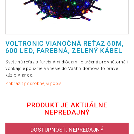
VOLTRONIC VIANOČNÁ REŤAZ 60M,
600 LED, FAREBNÁ, ZELENÝ KÁBEL
Svetelná reťaz s farebnými diódami je určená pre vnútorné i
vonkajšie použitie a vnesie do Vášho domova to pravé
kúzlo Vianoc.
Zobraziť podrobnejší popis
PRODUKT JE AKTUÁLNE
NEPREDAJNÝ
DOSTUPNOSŤ: NEPREDAJNÝ