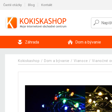
Časté otázky
Blog
Kontakt
Záhrada
Dom a bývanie
Kokiskashop
Dom a bývanie
Vianoce
Vianočné o