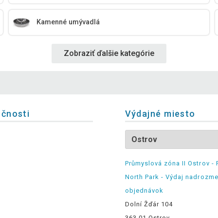
Kamenné umývadlá
Zobraziť ďalšie kategórie
očnosti
Výdajné miesto
Průmyslová zóna II Ostrov - 
North Park - Výdaj nadrozm
objednávok
Dolní Žďár 104
363 01 Ostrov