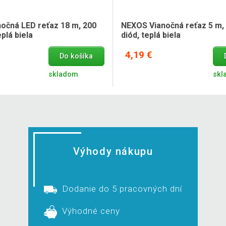
očná LED reťaz 18 m, 200
NEXOS Vianočná reťaz 5 m,
eplá biela
diód, teplá biela
4,19 €
Do košíka
skladom
skl
Výhody nákupu
Dodanie do 5 pracovných dní
Výhodné ceny