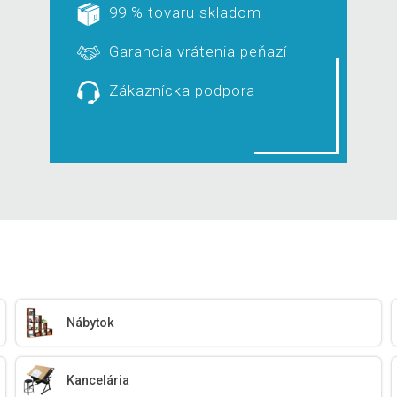
99 % tovaru skladom
Garancia vrátenia peňazí
Zákaznícka podpora
Nábytok
Kancelária