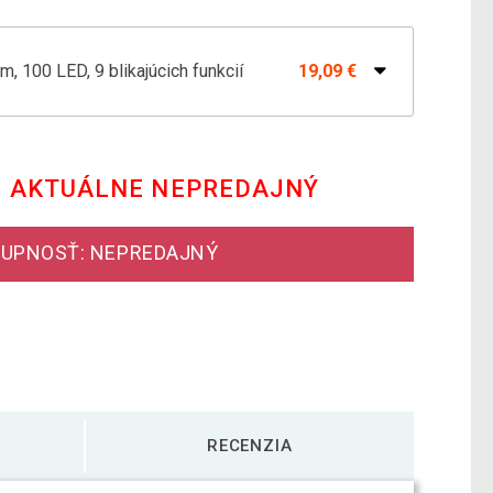
m, 100 LED, 9 blikajúcich funkcií
19,09 €
 3,9 m, 40 LED, 9 funkcií, farebná
10,79 €
E AKTUÁLNE NEPREDAJNÝ
 39,9 m, 400 LED, 9 blikajúcich funkcií
45,89 €
UPNOSŤ: NEPREDAJNÝ
 m, 300 LED, 9 blikajúcich funkcií
37,39 €
RECENZIA