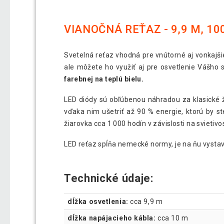
VIANOČNÁ REŤAZ - 9,9 M, 10
Svetelná reťaz vhodná pre vnútorné aj vonkajši
ale môžete ho využiť aj pre osvetlenie Vášho
farebnej na teplú bielu.
LED diódy sú obľúbenou náhradou za klasické ž
vďaka nim ušetriť až 90 % energie, ktorú by st
žiarovka cca 1 000 hodín v závislosti na svietivos
LED reťaz spĺňa nemecké normy, je na ňu vystave
Technické údaje:
dĺžka osvetlenia:
cca 9,9 m
dĺžka napájacieho kábla:
cca 10 m