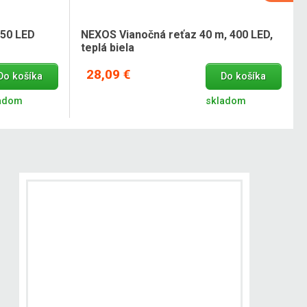
 50 LED
NEXOS Vianočná reťaz 40 m, 400 LED,
teplá biela
28,09 €
Do košíka
Do košíka
adom
skladom