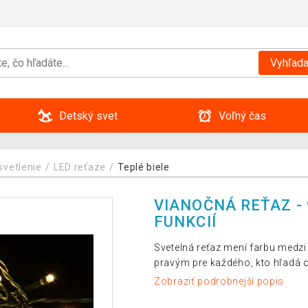
Vyhľada
Detský svet
Voľný čas
svetlenie
LED reťaze
Teplé biele
VIANOČNÁ REŤAZ - 9
FUNKCIÍ
Svetelná reťaz mení farbu medzi
pravým pre každého, kto hľadá o
Zobraziť podrobnejší popis