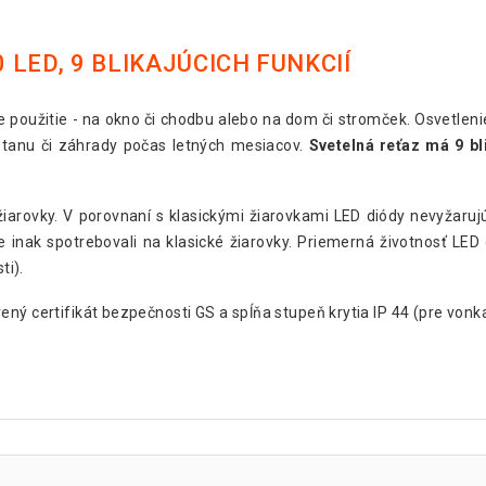
0 LED, 9 BLIKAJÚCICH FUNKCIÍ
e použitie - na okno či chodbu alebo na dom či stromček. Osvetleni
 stanu či záhrady počas letných mesiacov.
Svetelná reťaz má 9 bl
iarovky. V porovnaní s klasickými žiarovkami LED diódy nevyžaruj
e inak spotrebovali na klasické žiarovky. Priemerná životnosť LED
ti).
ný certifikát bezpečnosti GS a spĺňa stupeň krytia IP 44 (pre vonka