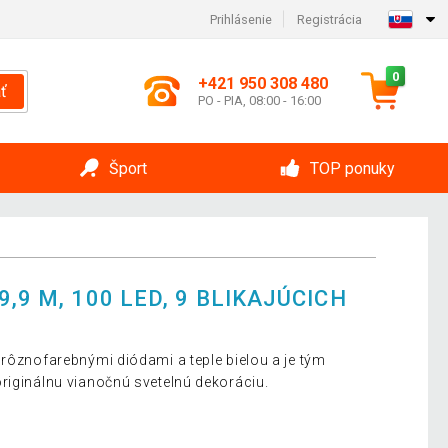
Prihlásenie
Registrácia
0
+421 950 308 480
ť
PO - PIA, 08:00 - 16:00
Šport
TOP ponuky
,9 M, 100 LED, 9 BLIKAJÚCICH
 rôznofarebnými diódami a teple bielou a je tým
riginálnu vianočnú svetelnú dekoráciu.