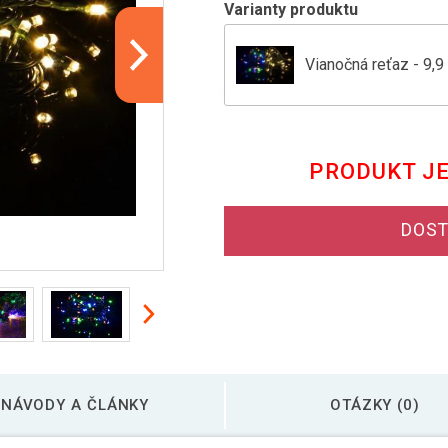
Varianty produktu
Vianočná reťaz - 9,9 
NEXOS Vianočná reťaz
PRODUKT J
NEXOS Vianočná reťaz
DOST
Vianočná reťaz - 29,9
NÁVODY A ČLÁNKY
OTÁZKY (0)