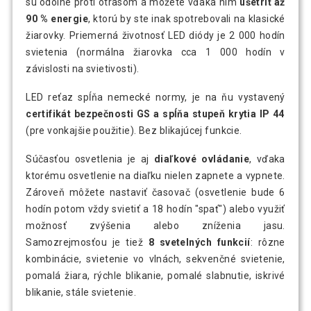
sú odolné proti otrasom a môžete vďaka nim
ušetriť až
90 % energie
, ktorú by ste inak spotrebovali na klasické
žiarovky. Priemerná životnosť LED diódy je 2 000 hodín
svietenia (normálna žiarovka cca 1 000 hodín v
závislosti na svietivosti).
LED reťaz spĺňa nemecké normy, je na ňu vystavený
certifikát bezpečnosti GS a spĺňa stupeň krytia IP 44
(pre vonkajšie použitie). Bez blikajúcej funkcie.
Súčasťou osvetlenia je aj
diaľkové ovládanie
, vďaka
ktorému osvetlenie na diaľku nielen zapnete a vypnete.
Zároveň môžete nastaviť časovač (osvetlenie bude 6
hodín potom vždy svietiť a 18 hodín "spať") alebo využiť
možnosť zvýšenia alebo zníženia jasu.
Samozrejmosťou je tiež
8 svetelných funkcií
: rôzne
kombinácie, svietenie vo vlnách, sekvenčné svietenie,
pomalá žiara, rýchle blikanie, pomalé slabnutie, iskrivé
blikanie, stále svietenie.