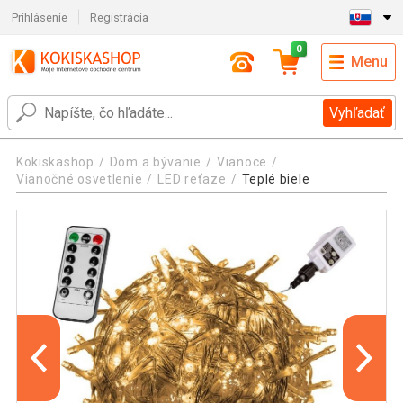
Prihlásenie
Registrácia
0
Menu
Vyhľadať
Kokiskashop
Dom a bývanie
Vianoce
Vianočné osvetlenie
LED reťaze
Teplé biele