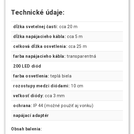
Technické údaje:
dĺžka svetelnej časti:
cca 20 m
dĺžka napájacieho kábla:
cca 5 m
celková dĺžka osvetlenia:
cca 25 m
farba napájacieho kábla:
transparentná
200 LED diód
farba osvetlenia:
teplá biela
rozostupy medzi diódami:
10 cm
veľkosť diódy:
cca 3 mm
ochrana:
IP 44 (možné použiť aj vonku)
napájací adaptér
Obsah balenia: