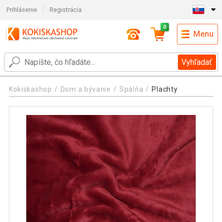
Prihlásenie
Registrácia
0
Menu
Vyhľadať
Kokiskashop
Dom a bývanie
Spálňa
Plachty