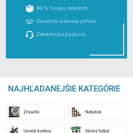
99 % tovaru skladom
Garancia vrátenia peňazí
Zákaznícka podpora
NAJHĽADANEJŠIE KATEGÓRIE
Zrkadlá
Nábytok
Umelé kvetiny
Stolný futbal