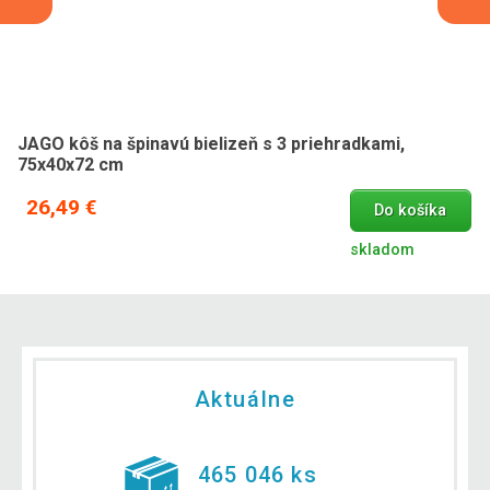
JAGO kôš na špinavú bielizeň s 3 priehradkami,
75x40x72 cm
26,49 €
Do košíka
skladom
Aktuálne
465 046 ks