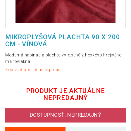
MIKROPLYŠOVÁ PLACHTA 90 X 200
CM - VÍNOVÁ
Moderná napínacia plachta vyrobená z hebkého hrejivého
mikrovlákna.
Zobraziť podrobnejší popis
PRODUKT JE AKTUÁLNE
NEPREDAJNÝ
DOSTUPNOSŤ: NEPREDAJNÝ