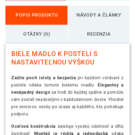
POPIS PRODUKTU
NÁVODY A ČLÁNKY
OTÁZKY (0)
RECENZIA
BIELE MADLO K POSTELI S
NASTAVITEĽNOU VÝŠKOU
Zažite pocit istoty a bezpečia
pri každom vstávaní z
postele vďaka tomuto bielemu madlu.
Elegantný a
nenápadný design
sa hodí do každej spálne a pomôže
vám zostať nezávislými v každodennom živote. Vhodné
pre seniorov, osoby po úraze aj každého, kto potrebuje
podporu.
Oceľová konštrukcia
zaisťuje vysokú odolnosť a dlhú
životnosť.
Montáž je rýchla a jednoduchá
vďaka