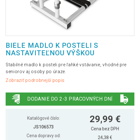
BIELE MADLO K POSTELI S
NASTAVITEĽNOU VÝŠKOU
Stabilné madlo k posteli pre ľahké vstávanie, vhodné pre
seniorov aj osoby po úraze.
Zobraziť podrobnejší popis
DODANIE DO 2-3 PRACOVNÝCH DNÍ
29,99 €
Katalógové číslo:
JS106573
Cena bez DPH
Cena dopravy od:
24,38 €