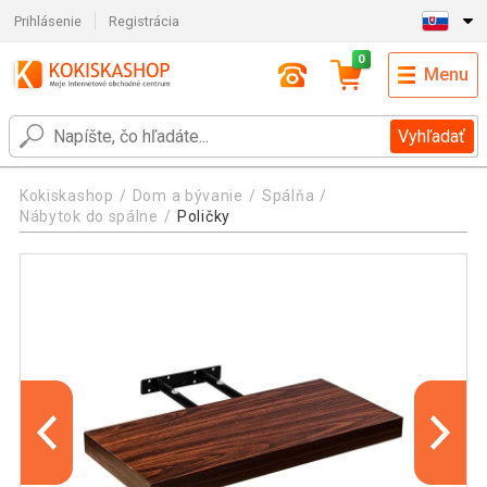
Prihlásenie
Registrácia
0
Menu
Vyhľadať
Kokiskashop
Dom a bývanie
Spálňa
Nábytok do spálne
Poličky