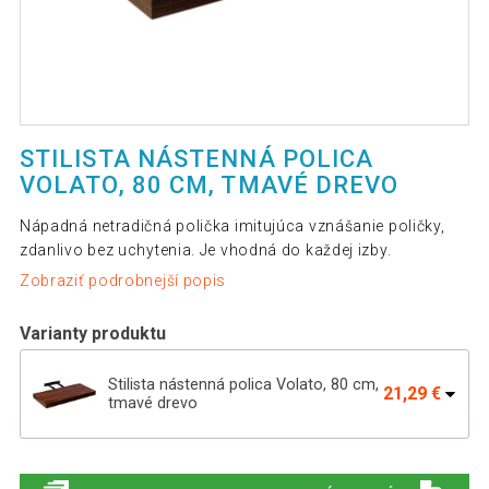
STILISTA NÁSTENNÁ POLICA
VOLATO, 80 CM, TMAVÉ DREVO
Nápadná netradičná polička imitujúca vznášanie poličky,
zdanlivo bez uchytenia. Je vhodná do každej izby.
Zobraziť podrobnejší popis
Varianty produktu
Stilista nástenná polica Volato, 80 cm,
21,29 €
tmavé drevo
Stilista nástenná polica Volato, 100 cm,
25,39 €
tmavé drevo