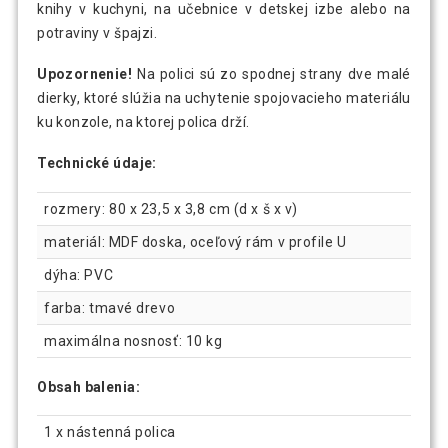
knihy v kuchyni, na učebnice v detskej izbe alebo na
potraviny v špajzi.
Upozornenie!
Na polici sú zo spodnej strany dve malé
dierky, ktoré slúžia na uchytenie spojovacieho materiálu
ku konzole, na ktorej polica drží.
Technické údaje:
rozmery: 80 x 23,5 x 3,8 cm (d x š x v)
materiál: MDF doska, oceľový rám v profile U
dýha: PVC
farba: tmavé drevo
maximálna nosnosť: 10 kg
Obsah balenia:
1 x nástenná polica