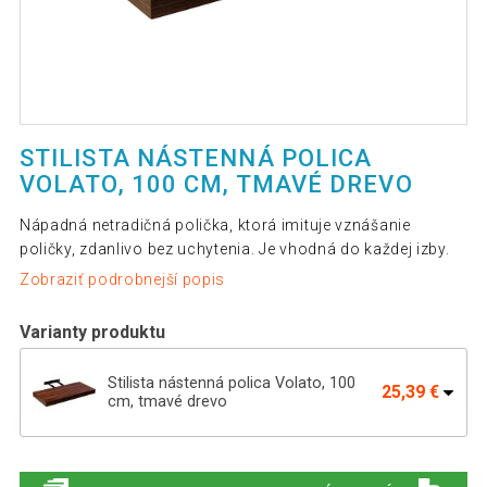
STILISTA NÁSTENNÁ POLICA
VOLATO, 100 CM, TMAVÉ DREVO
Nápadná netradičná polička, ktorá imituje vznášanie
poličky, zdanlivo bez uchytenia. Je vhodná do každej izby.
Zobraziť podrobnejší popis
Varianty produktu
Stilista nástenná polica Volato, 100
25,39 €
cm, tmavé drevo
Stilista nástenná polica Volato, 30 cm,
11,29 €
tmavé drevo