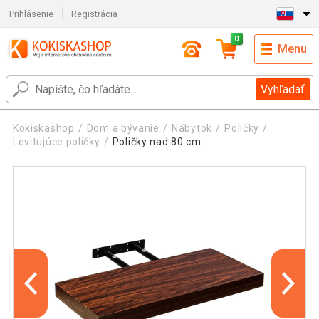
Prihlásenie
Registrácia
0
Menu
Vyhľadať
Kokiskashop
Dom a bývanie
Nábytok
Poličky
Levitujúce poličky
Poličky nad 80 cm