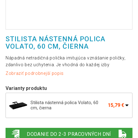
STILISTA NÁSTENNÁ POLICA
VOLATO, 60 CM, ČIERNA
Nápadná netradičná polička imitujúca vznášanie poličky,
zdanlivo bez uchytenia. Je vhodná do každej izby
Zobraziť podrobnejší popis
Varianty produktu
Stilista nástenná polica Volato, 60
15,79 €
cm, čierna
Stilista nástenná polica Volato, 100 cm,
25,39 €
čierna
DODANIE DO 2-3 PRACOVNÝCH DNÍ