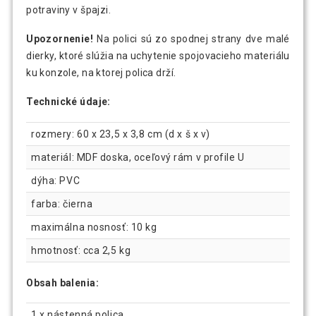
potraviny v špajzi.
Upozornenie!
Na polici sú zo spodnej strany dve malé
dierky, ktoré slúžia na uchytenie spojovacieho materiálu
ku konzole, na ktorej polica drží.
Technické údaje:
rozmery: 60 x 23,5 x 3,8 cm (d x š x v)
materiál: MDF doska, oceľový rám v profile U
dýha: PVC
farba: čierna
maximálna nosnosť: 10 kg
hmotnosť: cca 2,5 kg
Obsah balenia:
1 x nástenná polica