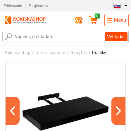
Prihlásenie
Registrácia
0
Menu
Vyhľadať
Kokiskashop
Dom a bývanie
Nábytok
Poličky