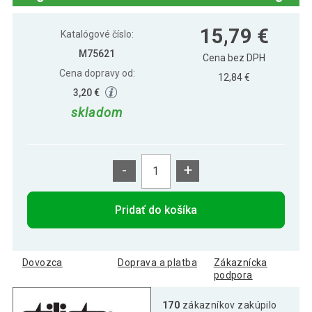
Stilista nástenná polica Volato, 30 cm,
11,29 €
15,79 €
čierna
Katalógové číslo:
M75621
Cena bez DPH
Cena dopravy od:
Stilista nástenná polica Volato, 40 cm,
12,84 €
12,69 €
čierna
3,20 €
skladom
Stilista nástenná polica Volato, 80 cm,
21,29 €
čierna
-
+
Pridať do košíka
Dovozca
Doprava a platba
Zákaznícka
podpora
170
zákazníkov zakúpilo