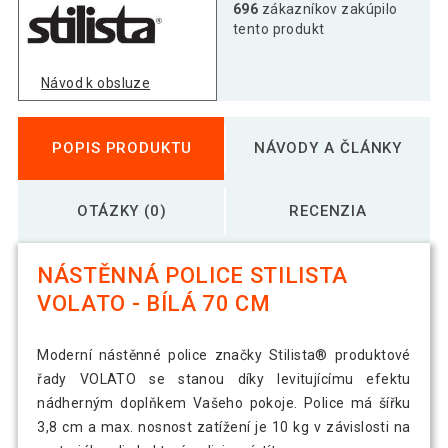
Stilista nástenná polica Volato, 60 cm,
696
zákazníkov zakúpilo
15,79 €
biela
tento produkt
Návod k obsluze
Stilista nástenná polica Volato, 80 cm,
21,29 €
biela
POPIS PRODUKTU
NÁVODY A ČLÁNKY
OTÁZKY (0)
RECENZIA
NÁSTĚNNÁ POLICE STILISTA
VOLATO - BÍLÁ 70 CM
Moderní nástěnné police značky Stilista® produktové
řady VOLATO se stanou díky levitujícímu efektu
nádherným doplňkem Vašeho pokoje. Police má šířku
3,8 cm a max. nosnost zatížení je 10 kg v závislosti na