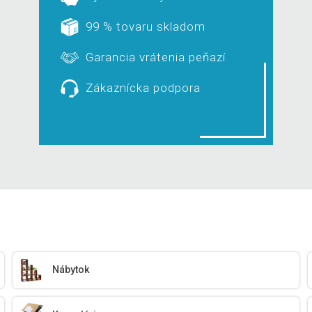
99 % tovaru skladom
Garancia vrátenia peňazí
Zákaznícka podpora
Nábytok