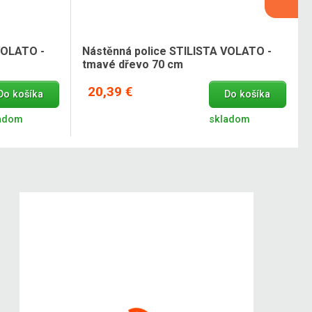
VOLATO -
Nástěnná police STILISTA VOLATO -
tmavé dřevo 70 cm
20,39 €
Do košíka
Do košíka
adom
skladom
Kokiskashop