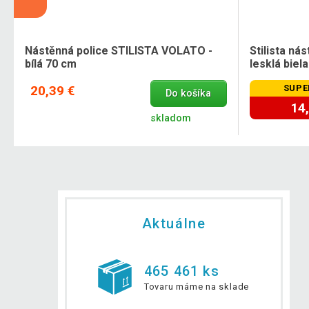
Nástěnná police STILISTA VOLATO -
Stilista ná
bílá 70 cm
lesklá biela
20,39 €
SUPE
Do košíka
14
skladom
Aktuálne
465 461 ks
Tovaru máme na sklade