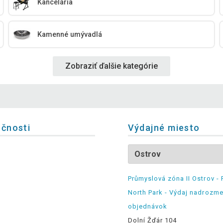
Kancelária
Kamenné umývadlá
Zobraziť ďalšie kategórie
očnosti
Výdajné miesto
Průmyslová zóna II Ostrov - 
North Park - Výdaj nadrozm
objednávok
Dolní Žďár 104