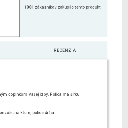
1081
zákazníkov zakúpilo tento produkt
ica Volato, 40 cm, lesklá biela
10,80 €
ica Volato, 60 cm, lesklá biela
14,50 €
RECENZIA
ica Volato, 80 cm, lesklá biela
22,69 €
ým doplnkom Vašej izby. Polica má šírku
nzole, na ktorej police držia.