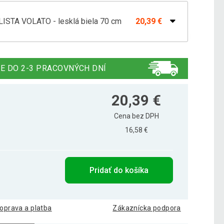
LISTA VOLATO - lesklá biela 70 cm
20,39 €
LISTA VOLATO - lesklá biela 110 cm
29,19 €
E DO 2-3 PRACOVNÝCH DNÍ
LISTA VOLATO - lesklá biela 50 cm
12,40 €
20,39 €
Cena bez DPH
16,58 €
LISTA VOLATO - lesklá biela 90 cm
24,99 €
Pridať do košíka
ica Volato, 100 cm, lesklá biela
26,89 €
oprava a platba
Zákaznícka podpora
ica Volato, 30 cm, lesklá biela
11,99 €