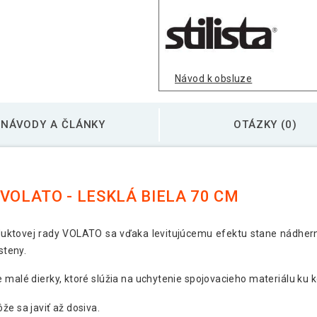
Stilista nástenná pol
Návod k obsluze
Stilista nástenná pol
NÁVODY A ČLÁNKY
OTÁZKY (0)
Stilista nástenná pol
VOLATO - LESKLÁ BIELA 70 CM
duktovej rady VOLATO sa vďaka levitujúcemu efektu stane nádhern
steny.
 malé dierky, ktoré slúžia na uchytenie spojovacieho materiálu ku ko
že sa javiť až dosiva.