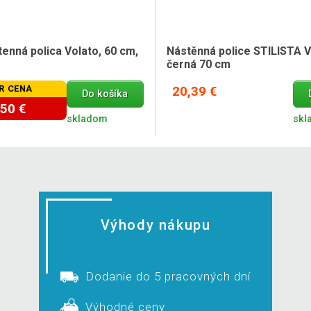
stenná polica Volato, 60 cm,
Nástěnná police STILISTA 
černá 70 cm
R CENA
20,39 €
Do košíka
,50 €
skladom
skl
Výhody nákupu
Dodanie do 5 pracovných dní
Výhodné ceny