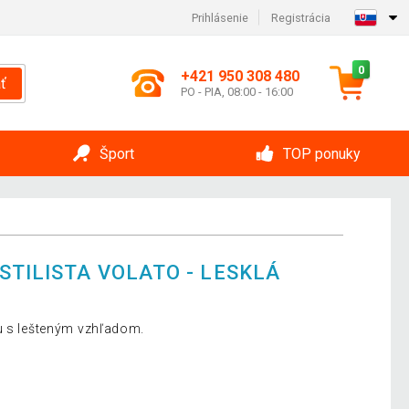
Prihlásenie
Registrácia
0
+421 950 308 480
ť
PO - PIA, 08:00 - 16:00
Šport
TOP ponuky
STILISTA VOLATO - LESKLÁ
u s lešteným vzhľadom.