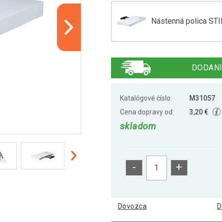
Nástenná polica STI
Nástenná polica STI
DODANI
Nástenná polica STI
Katalógové číslo:
M31057
Cena dopravy od:
3,20 €
skladom
Nástenná polica STI
-
+
Stilista nástenná pol
Dovozca
D
Stilista nástenná pol