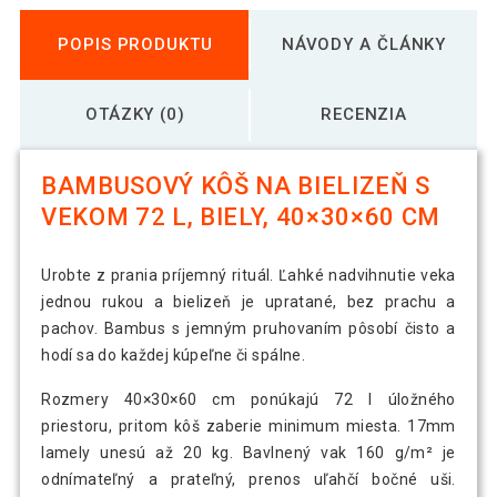
POPIS PRODUKTU
NÁVODY A ČLÁNKY
OTÁZKY (0)
RECENZIA
BAMBUSOVÝ KÔŠ NA BIELIZEŇ S
VEKOM 72 L, BIELY, 40×30×60 CM
Urobte z prania príjemný rituál. Ľahké nadvihnutie veka
jednou rukou a bielizeň je upratané, bez prachu a
pachov. Bambus s jemným pruhovaním pôsobí čisto a
hodí sa do každej kúpeľne či spálne.
Rozmery 40×30×60 cm ponúkajú 72 l úložného
priestoru, pritom kôš zaberie minimum miesta. 17mm
lamely unesú až 20 kg. Bavlnený vak 160 g/m² je
odnímateľný a prateľný, prenos uľahčí bočné uši.