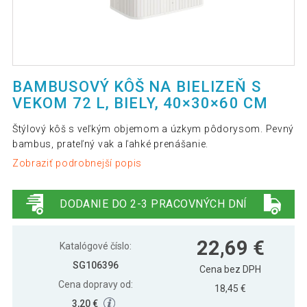
BAMBUSOVÝ KÔŠ NA BIELIZEŇ S
VEKOM 72 L, BIELY, 40×30×60 CM
Štýlový kôš s veľkým objemom a úzkym pôdorysom. Pevný
bambus, prateľný vak a ľahké prenášanie.
Zobraziť podrobnejší popis
DODANIE DO 2-3 PRACOVNÝCH DNÍ
22,69 €
Katalógové číslo:
SG106396
Cena bez DPH
Cena dopravy od:
18,45 €
3,20 €