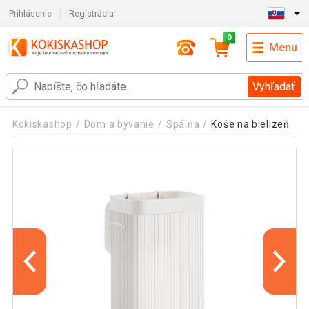
Prihlásenie
Registrácia
0
Menu
Vyhľadať
Kokiskashop
Dom a bývanie
Spálňa
Koše na bielizeň