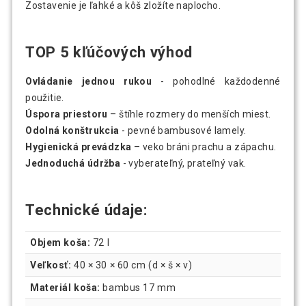
Zostavenie je ľahké a kôš zložíte naplocho.
TOP 5 kľúčových výhod
Ovládanie jednou rukou
- pohodlné každodenné
použitie.
Úspora priestoru
– štíhle rozmery do menších miest.
Odolná konštrukcia
- pevné bambusové lamely.
Hygienická prevádzka
– veko bráni prachu a zápachu.
Jednoduchá údržba
- vyberateľný, prateľný vak.
Technické údaje:
Objem koša:
72 l
Veľkosť:
40 × 30 × 60 cm (d × š × v)
Materiál koša:
bambus 17 mm