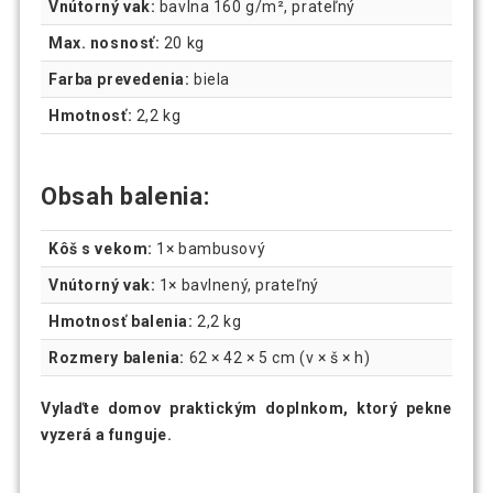
Vnútorný vak:
bavlna 160 g/m², prateľný
Max. nosnosť:
20 kg
Farba prevedenia:
biela
Hmotnosť:
2,2 kg
Obsah balenia:
Kôš s vekom:
1× bambusový
Vnútorný vak:
1× bavlnený, prateľný
Hmotnosť balenia:
2,2 kg
Rozmery balenia:
62 × 42 × 5 cm (v × š × h)
Vylaďte domov praktickým doplnkom, ktorý pekne
vyzerá a funguje.