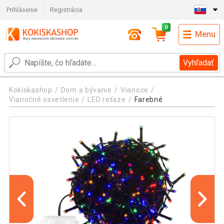
Prihlásenie
Registrácia
0
Menu
Vyhľadať
Kokiskashop
Dom a bývanie
Vianoce
Vianočné osvetlenie
LED reťaze
Farebné