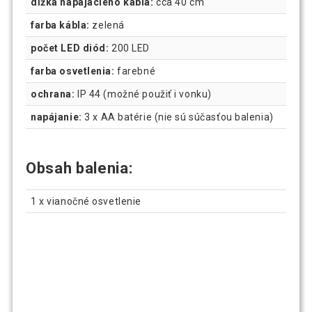
dĺžka napájacieho kábla:
cca 40 cm
farba kábla:
zelená
počet LED diód:
200 LED
farba osvetlenia:
farebné
ochrana:
IP 44 (možné použiť i vonku)
napájanie:
3 x AA batérie (nie sú súčasťou balenia)
Obsah balenia:
1 x vianočné osvetlenie