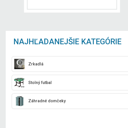
NAJHĽADANEJŠIE KATEGÓRIE
Zrkadlá
Stolný futbal
Záhradné domčeky