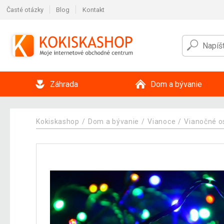
Časté otázky
Blog
Kontakt
Záhrada
Dom a bývanie
Kokiskashop
Dom a bývanie
Vianoce
Vianočné o