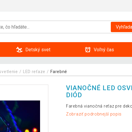
Vyhľada
Detský svet
Voľný čas
svetlenie
LED reťaze
Farebné
VIANOČNÉ LED OSVE
DIÓD
Farebná vianočná reťaz pre deko
Zobraziť podrobnejší popis