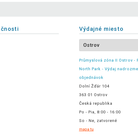
očnosti
Výdajné miesto
Průmyslová zóna II Ostrov - 
North Park - Výdaj nadrozm
objednávok
Dolní Žďár 104
363 01 Ostrov
Česká republika
Po - Pia, 8:00 - 16:00
So - Ne, zatvorené
mapa tu