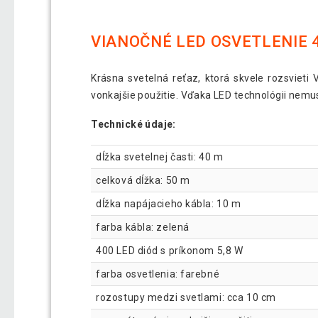
VIANOČNÉ LED OSVETLENIE 4
Krásna svetelná reťaz, ktorá skvele rozsvieti
vonkajšie použitie. Vďaka LED technológii nemus
Technické údaje:
dĺžka svetelnej časti: 40 m
celková dĺžka: 50 m
dĺžka napájacieho kábla: 10 m
farba kábla: zelená
400 LED diód s príkonom 5,8 W
farba osvetlenia: farebné
rozostupy medzi svetlami: cca 10 cm