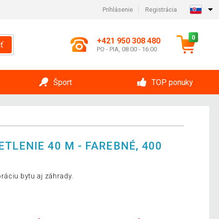
Prihlásenie
Registrácia
0
+421 950 308 480
ť
PO - PIA, 08:00 - 16:00
Šport
TOP ponuky
TLENIE 40 M - FAREBNÉ, 400
ráciu bytu aj záhrady.