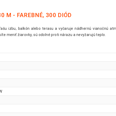
0 M - FAREBNÉ, 300 DIÓD
 Vašu izbu, balkón alebo terasu a vyčaruje nádhernú vianočnú at
íte meniť žiarovky, sú odolné proti nárazu a nevyžarujú teplo.
 W