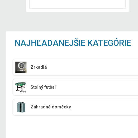
NAJHĽADANEJŠIE KATEGÓRIE
Zrkadlá
Stolný futbal
Záhradné domčeky