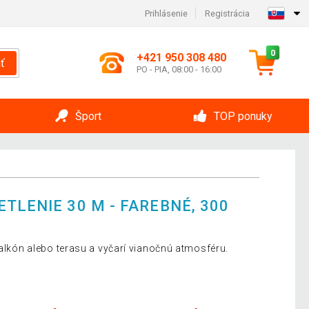
Prihlásenie
Registrácia
0
+421 950 308 480
ť
PO - PIA, 08:00 - 16:00
Šport
TOP ponuky
TLENIE 30 M - FAREBNÉ, 300
balkón alebo terasu a vyčarí vianočnú atmosféru.