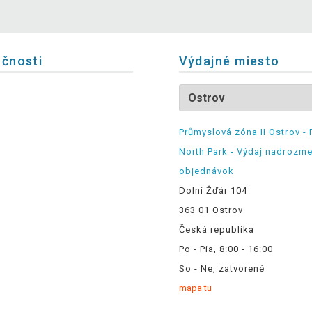
očnosti
Výdajné miesto
Průmyslová zóna II Ostrov - 
North Park - Výdaj nadrozm
objednávok
Dolní Žďár 104
363 01 Ostrov
Česká republika
Po - Pia, 8:00 - 16:00
So - Ne, zatvorené
mapa tu