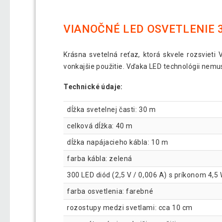
VIANOČNÉ LED OSVETLENIE 3
Krásna svetelná reťaz, ktorá skvele rozsvieti
vonkajšie použitie. Vďaka LED technológii nemus
Technické údaje:
dĺžka svetelnej časti: 30 m
celková dĺžka: 40 m
dĺžka napájacieho kábla: 10 m
farba kábla: zelená
300 LED diód (2,5 V / 0,006 A) s príkonom 4,5
farba osvetlenia: farebné
rozostupy medzi svetlami: cca 10 cm