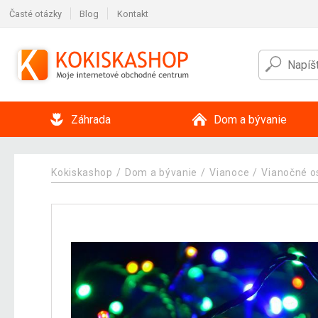
Časté otázky
Blog
Kontakt
Záhrada
Dom a bývanie
Kokiskashop
Dom a bývanie
Vianoce
Vianočné o