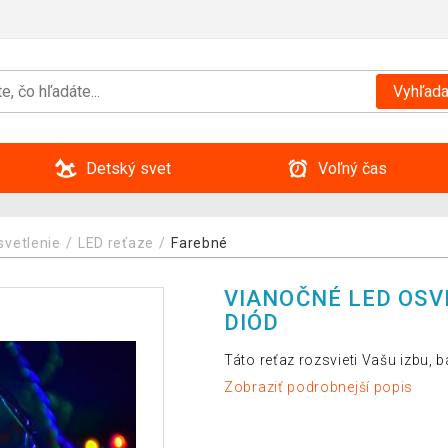
Vyhľada
Detský svet
Voľný čas
svetlenie
LED reťaze
Farebné
VIANOČNÉ LED OSVE
DIÓD
Táto reťaz rozsvieti Vašu izbu, 
Zobraziť podrobnejší popis