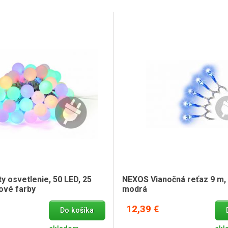
y osvetlenie, 50 LED, 25
NEXOS Vianočná reťaz 9 m, 
ové farby
modrá
12,39 €
Do košíka