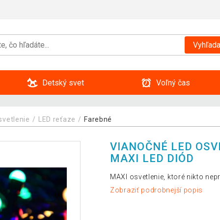
Vyhľada
Detský svet
Voľný čas
svetlenie
LED reťaze
Farebné
VIANOČNÉ LED OSVE
MAXI LED DIÓD
MAXI osvetlenie, ktoré nikto nep
Zobraziť podrobnejší popis