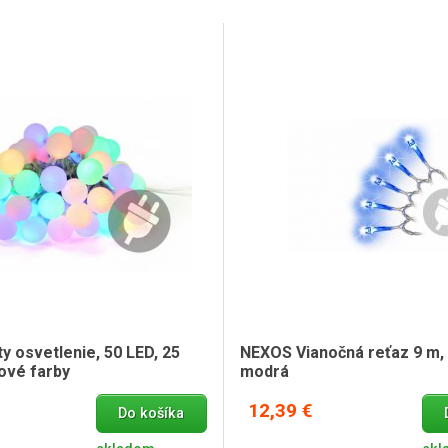
y osvetlenie, 50 LED, 25
NEXOS Vianočná reťaz 9 m, 
ové farby
modrá
12,39 €
Do košíka