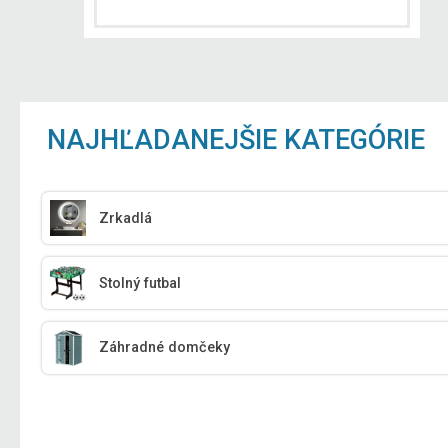
NAJHĽADANEJŠIE KATEGÓRIE
Zrkadlá
Stolný futbal
Záhradné domčeky