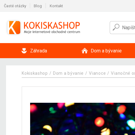
Časté otázky
Blog
Kontakt
Záhrada
Dom a bývanie
Kokiskashop
Dom a bývanie
Vianoce
Vianočné o