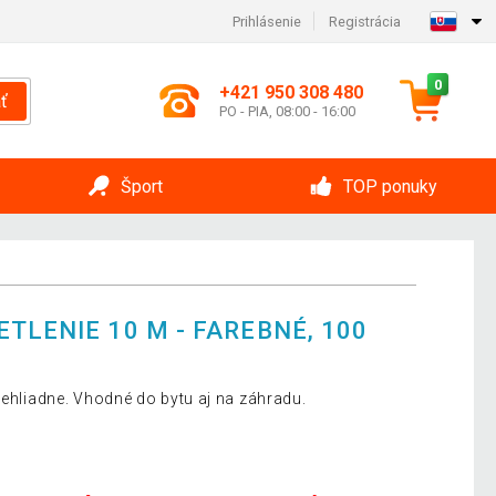
Prihlásenie
Registrácia
0
+421 950 308 480
ť
PO - PIA, 08:00 - 16:00
Šport
TOP ponuky
TLENIE 10 M - FAREBNÉ, 100
rehliadne. Vhodné do bytu aj na záhradu.