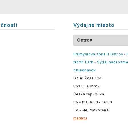
očnosti
Výdajné miesto
Průmyslová zóna II Ostrov - 
North Park - Výdaj nadrozm
objednávok
Dolní Žďár 104
363 01 Ostrov
Česká republika
Po - Pia, 8:00 - 16:00
So - Ne, zatvorené
mapa tu