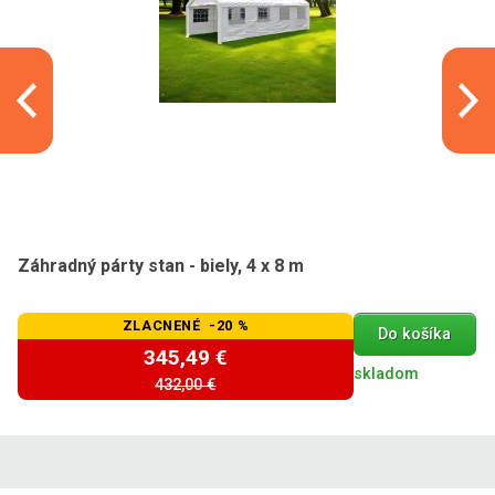
Záhradný párty stan - biely, 4 x 8 m
ZLACNENÉ -20 %
Do košíka
345,49 €
skladom
432,00 €