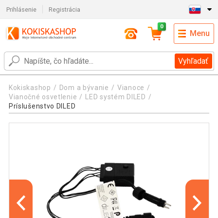
Prihlásenie
Registrácia
0
Menu
Vyhľadať
Kokiskashop
Dom a bývanie
Vianoce
Vianočné osvetlenie
LED systém DILED
Príslušenstvo DILED