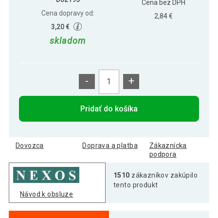
Cena bez DPH
Cena dopravy od:
2,84 €
3,20 €
skladom
-
+
Pridať do košíka
Dovozca
Doprava a platba
Zákaznícka
podpora
1510
zákazníkov zakúpilo
tento produkt
Návod k obsluze