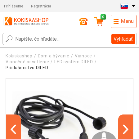
Prihlásenie
Registrácia
0
Menu
Vyhľadať
Kokiskashop
Dom a bývanie
Vianoce
Vianočné osvetlenie
LED systém DILED
Príslušenstvo DILED