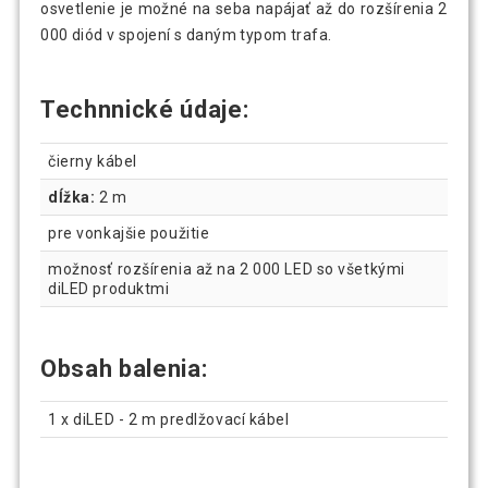
osvetlenie je možné na seba napájať až do rozšírenia 2
000 diód v spojení s daným typom trafa.
Technnické údaje:
čierny kábel
dĺžka:
2 m
pre vonkajšie použitie
možnosť rozšírenia až na 2 000 LED so všetkými
diLED produktmi
Obsah balenia:
1 x diLED - 2 m predlžovací kábel