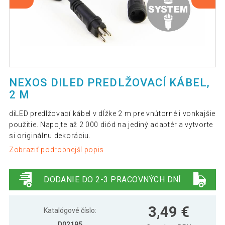
NEXOS DILED PREDLŽOVACÍ KÁBEL,
2 M
diLED predlžovací kábel v dĺžke 2 m pre vnútorné i vonkajšie
použitie. Napojte až 2 000 diód na jediný adaptér a vytvorte
si originálnu dekoráciu.
Zobraziť podrobnejší popis
DODANIE DO 2-3 PRACOVNÝCH DNÍ
3,49 €
Katalógové číslo:
D02195