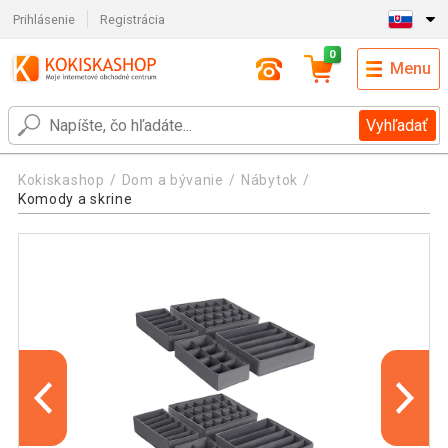
Prihlásenie
Registrácia
0
Menu
Vyhľadať
Kokiskashop
Dom a bývanie
Nábytok
Komody a skrine