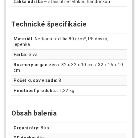
Ľahká údržba
– stačí utrieť vlhkou handričkou.
Technické špecifikácie
Materiál:
Netkaná textília 80 g/m², PE doska,
lepenka
Farba:
Sivá
Rozmery organizéra:
32 x 32 x 10 cm / 32 x 16 x 10
cm
Počet kusov v sade:
8
Hmotnosť produktu:
1,32 kg
Obsah balenia
Organizéry:
8 ks
PE dosky:
4 ks