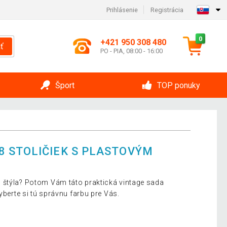
Prihlásenie
Registrácia
0
+421 950 308 480
ť
PO - PIA, 08:00 - 16:00
Šport
TOP ponuky
 STOLIČIEK S PLASTOVÝM
 štýla? Potom Vám táto praktická vintage sada
yberte si tú správnu farbu pre Vás.