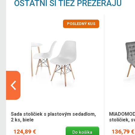
OSTATNÍ SI TIEŽ PREZERAJÚ
POSLEDNÝ KUS
Sada stoličiek s plastovým sedadlom,
MIADOMODO 
2 ks, biele
stoličiek, s
124,89 €
136,79 €
Do košíka