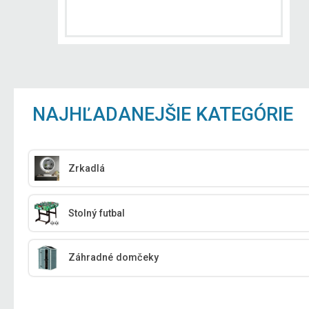
NAJHĽADANEJŠIE KATEGÓRIE
Zrkadlá
Stolný futbal
Záhradné domčeky