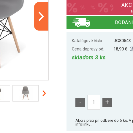
AKCI
a
DODANI
Katalógové číslo:
JG80543
Cena dopravy od:
18,90 €
skladom 3 ks
-
+
Akcia platí pri odbere do 5 ks. 
infolinku.