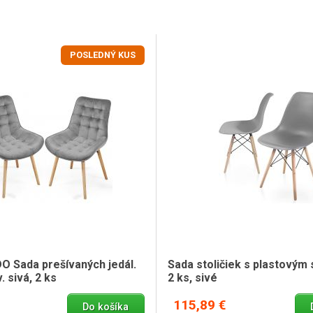
POSLEDNÝ KUS
Sada prešívaných jedál.
Sada stoličiek s plastovým
v. sivá, 2 ks
2 ks, sivé
115,89 €
Do košíka