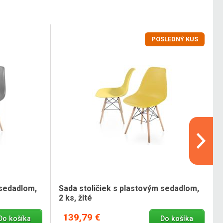
POSLEDNÝ KUS
 sedadlom,
Sada stoličiek s plastovým sedadlom,
2 ks, žlté
139,79 €
Do košíka
Do košíka