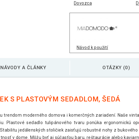
Dovozca
D
Návod k použití
NÁVODY A ČLÁNKY
OTÁZKY (0)
IEK S PLASTOVÝM SEDADLOM, ŠEDÁ
obu trendom moderného domova i komerčných zariadení. Naše vinta
. Plastové sedadlo tulipánového tvaru ponúka ergonomickú opor
 Stabilitu jedálenských stoličiek zaisťujú robustné nohy z bukového
nosť v dome. Môžu byť aj súčasťou baru, reštaurácie alebo kaviarn