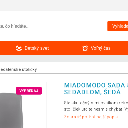
Vyhľada
Detský svet
Voľný čas
Jedálenské stoličky
MIADOMODO SADA 8
SEDADLOM, ŠEDÁ
VÝPREDAJ
Ste skutočným milovníkom retro
stoličiek určite nesmie chýbať. V
Zobraziť podrobnejší popis