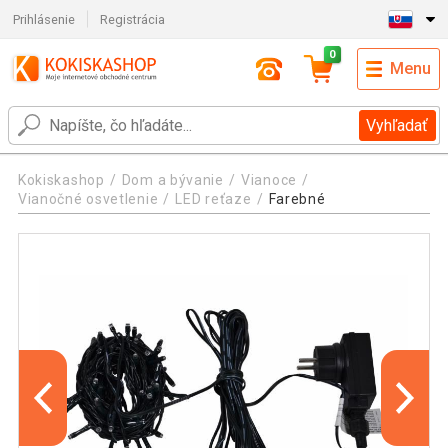
Prihlásenie
Registrácia
0
Menu
Vyhľadať
Kokiskashop
Dom a bývanie
Vianoce
Vianočné osvetlenie
LED reťaze
Farebné