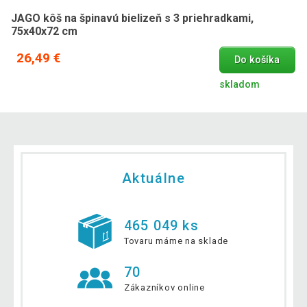
JAGO kôš na špinavú bielizeň s 3 priehradkami,
75x40x72 cm
26,49 €
Do košíka
skladom
Aktuálne
465 049 ks
Tovaru máme na sklade
70
Zákazníkov online