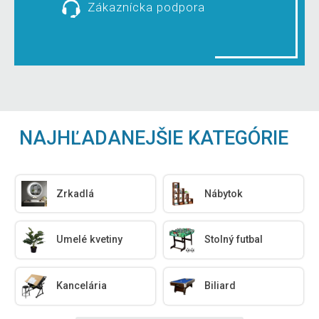
Zákaznícka podpora
NAJHĽADANEJŠIE KATEGÓRIE
Zrkadlá
Nábytok
Umelé kvetiny
Stolný futbal
Kancelária
Biliard