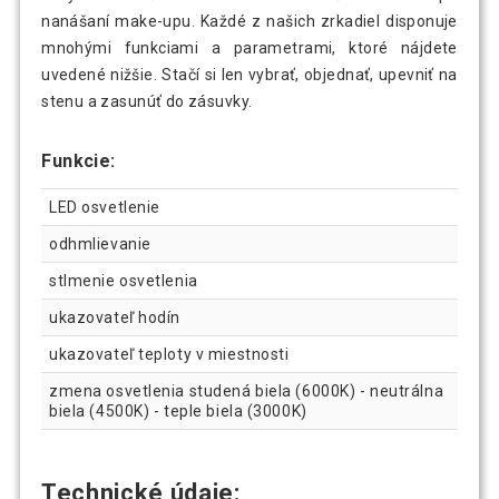
nanášaní make-upu. Každé z našich zrkadiel disponuje
mnohými funkciami a parametrami, ktoré nájdete
uvedené nižšie. Stačí si len vybrať, objednať, upevniť na
stenu a zasunúť do zásuvky.
Funkcie:
LED osvetlenie
odhmlievanie
stlmenie osvetlenia
ukazovateľ hodín
ukazovateľ teploty v miestnosti
zmena osvetlenia studená biela (6000K) - neutrálna
biela (4500K) - teple biela (3000K)
Technické údaje: