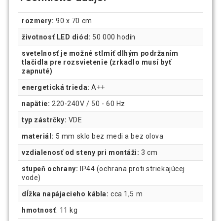
rozmery:
90 x 70 cm
životnosť LED diód:
50 000 hodín
svetelnosť je možné stlmiť
dlhým podržaním
tlačidla pre rozsvietenie (zrkadlo musí byť
zapnuté)
energetická trieda:
A++
napätie:
220-240V / 50 - 60 Hz
typ zástrčky:
VDE
materiál:
5 mm sklo bez medi a bez olova
vzdialenosť od steny pri montáži:
3 cm
stupeň ochrany:
IP44 (ochrana proti striekajúcej
vode)
dĺžka napájacieho kábla:
cca 1,5 m
hmotnosť
: 11 kg