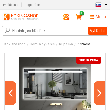
Prihlásenie
Registrácia
0
Menu
Vyhľadať
Kokiskashop
Dom a bývanie
Kúpeľňa
Zrkadlá
SUPER CENA