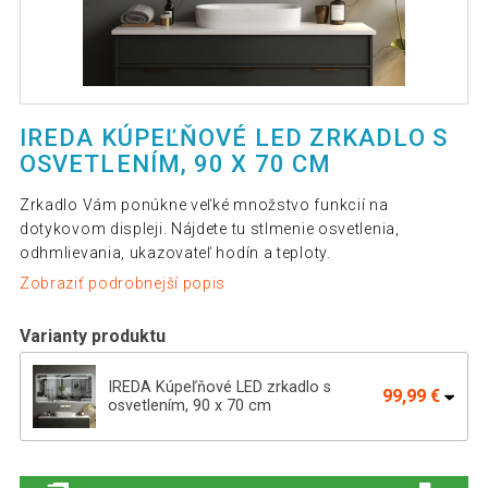
IREDA KÚPEĽŇOVÉ LED ZRKADLO S
OSVETLENÍM, 90 X 70 CM
Zrkadlo Vám ponúkne veľké množstvo funkcií na
dotykovom displeji. Nájdete tu stlmenie osvetlenia,
odhmlievania, ukazovateľ hodín a teploty.
Zobraziť podrobnejší popis
Varianty produktu
IREDA Kúpeľňové LED zrkadlo s
99,99 €
osvetlením, 90 x 70 cm
IREDA Kúpeľňové zrkadlo s LED
144,49 €
osvetlením, 80 x 60 cm