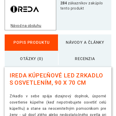
284
zákazníkov zakúpilo
tento produkt
Návod na obsluhu
POPIS PRODUKTU
NÁVODY A ČLÁNKY
OTÁZKY (0)
RECENZIA
IREDA KÚPEĽŇOVÉ LED ZRKADLO
S OSVETLENÍM, 90 X 70 CM
Zrkadlo v sebe spája dizajnový doplnok, úsporné
osvetlenie kúpeľne (keď nepotrebujete osvetliť celú
kúpeľňu) a stane sa neoceniteľným pomocníkom pre
ženy - už dosť zlého alebo nedostatočného svetla pri