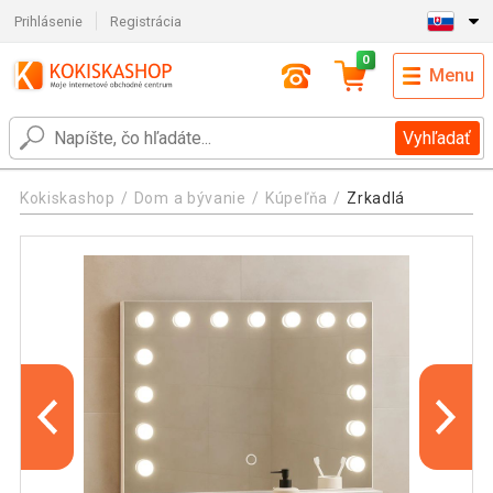
Prihlásenie
Registrácia
0
Menu
Vyhľadať
Kokiskashop
Dom a bývanie
Kúpeľňa
Zrkadlá