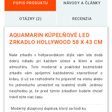
POPIS PRODUKTU
NÁVODY A ČLÁNKY
OTÁZKY (2)
RECENZIA
AQUAMARIN KÚPEĽŇOVÉ LED
ZRKADLO HOLLYWOOD 58 X 43 CM
Naše zrkadlo v hollywoodskom štýle vám iste dodá
dobrú náladu pri každom účese a líčení a oživí
atmosféru. Toto moderné a praktické kozmetické
zrkadlo vám spríjemní každodennú starostlivosť o
krásu, či už sa rozhodnete ho pripevniť na stenu alebo
ho jednoducho umiestniť na toaletný stolík. Jedinou
nevýhodou je, že pred týmto zrkadlom budete chcieť
tráviť ešte viac času.
Moderný dizajnový doplnok, ktorý sa hodí ku