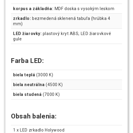
korpus a základňa:
MDF doska s vysokým leskom
zrkadlo:
bezmedená sklenená tabuľa (hrúbka 4
mm)
LED žiarovky:
plastový kryt ABS, LED žiarovkové
gule
Farba LED:
biela teplá
(3000 K)
biela neutrálna
(4500 K)
biela studená
(7000 K)
Obsah balenia:
1 x LED zrkadlo Holywood