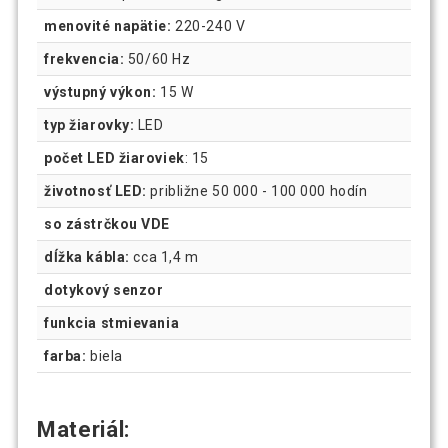
menovité napätie:
220-240 V
frekvencia:
50/60 Hz
výstupný výkon:
15 W
typ žiarovky:
LED
počet LED žiaroviek
: 15
životnosť LED:
približne 50 000 - 100 000 hodín
so zástrčkou VDE
dĺžka kábla:
cca 1,4 m
dotykový senzor
funkcia stmievania
farba:
biela
Materiál: