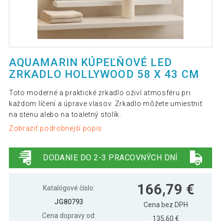
AQUAMARIN KÚPEĽŇOVÉ LED
ZRKADLO HOLLYWOOD 58 X 43 CM
Toto moderné a praktické zrkadlo oživí atmosféru pri
každom líčení a úprave vlasov. Zrkadlo môžete umiestniť
na stenu alebo na toaletný stolík.
Zobraziť podrobnejší popis
DODANIE DO 2-3 PRACOVNÝCH DNÍ
166,79 €
Katalógové číslo:
JG80793
Cena bez DPH
Cena dopravy od:
135,60 €