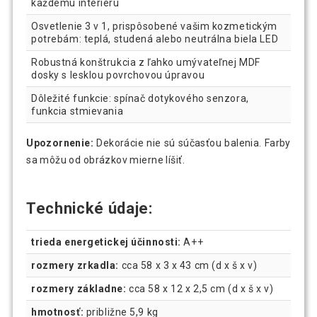
každému interiéru
Osvetlenie 3 v 1, prispôsobené vašim kozmetickým
potrebám: teplá, studená alebo neutrálna biela LED
Robustná konštrukcia z ľahko umývateľnej MDF
dosky s lesklou povrchovou úpravou
Dôležité funkcie: spínač dotykového senzora,
funkcia stmievania
Upozornenie:
Dekorácie nie sú súčasťou balenia. Farby
sa môžu od obrázkov mierne líšiť.
Technické údaje:
trieda energetickej účinnosti:
A++
rozmery zrkadla:
cca 58 x 3 x 43 cm (d x š x v)
rozmery základne:
cca 58 x 12 x 2,5 cm (d x š x v)
hmotnosť:
približne 5,9 kg