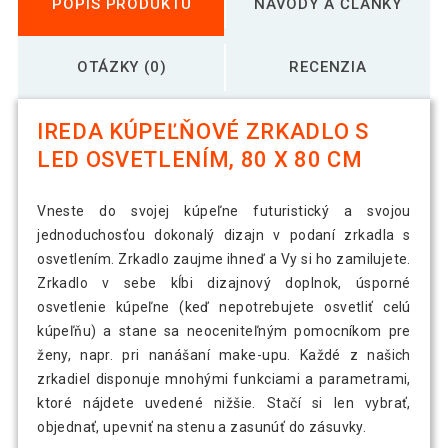
POPIS PRODUKTU
NÁVODY A ČLÁNKY
OTÁZKY (0)
RECENZIA
IREDA KÚPEĽŇOVÉ ZRKADLO S
LED OSVETLENÍM, 80 X 80 CM
Vneste do svojej kúpeľne futuristický a svojou
jednoduchosťou dokonalý dizajn v podaní zrkadla s
osvetlením. Zrkadlo zaujme ihneď a Vy si ho zamilujete.
Zrkadlo v sebe kĺbi dizajnový doplnok, úsporné
osvetlenie kúpeľne (keď nepotrebujete osvetliť celú
kúpeľňu) a stane sa neoceniteľným pomocníkom pre
ženy, napr. pri nanášaní make-upu. Každé z našich
zrkadiel disponuje mnohými funkciami a parametrami,
ktoré nájdete uvedené nižšie. Stačí si len vybrať,
objednať, upevniť na stenu a zasunúť do zásuvky.