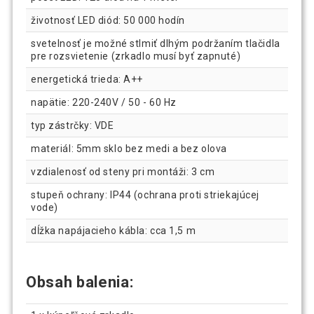
životnosť LED diód: 50 000 hodín
svetelnosť je možné stlmiť dlhým podržaním tlačidla
pre rozsvietenie (zrkadlo musí byť zapnuté)
energetická trieda: A++
napätie: 220-240V / 50 - 60 Hz
typ zástrčky: VDE
materiál: 5mm sklo bez medi a bez olova
vzdialenosť od steny pri montáži: 3 cm
stupeň ochrany: IP44 (ochrana proti striekajúcej
vode)
dĺžka napájacieho kábla: cca 1,5 m
Obsah balenia: