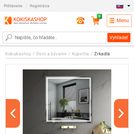
Prihlásenie
Registrácia
0
Menu
Vyhľadať
Kokiskashop
Dom a bývanie
Kúpeľňa
Zrkadlá