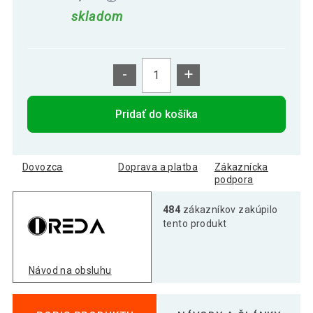
skladom
-
+
Pridať do košíka
Dovozca
Doprava a platba
Zákaznícka
podpora
484
zákazníkov zakúpilo
tento produkt
Návod na obsluhu