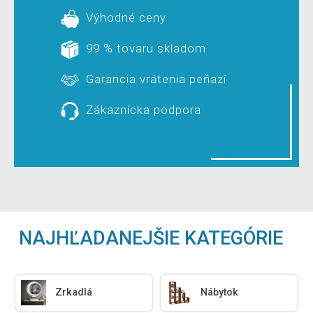
Výhodné ceny
99 % tovaru skladom
Garancia vrátenia peňazí
Zákaznícka podpora
NAJHĽADANEJŠIE KATEGÓRIE
Zrkadlá
Nábytok