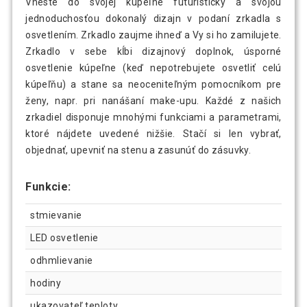
Vneste do svojej kúpeľne futuristický a svojou
jednoduchosťou dokonalý dizajn v podaní zrkadla s
osvetlením. Zrkadlo zaujme ihneď a Vy si ho zamilujete.
Zrkadlo v sebe kĺbi dizajnový doplnok, úsporné
osvetlenie kúpeľne (keď nepotrebujete osvetliť celú
kúpeľňu) a stane sa neoceniteľným pomocníkom pre
ženy, napr. pri nanášaní make-upu. Každé z našich
zrkadiel disponuje mnohými funkciami a parametrami,
ktoré nájdete uvedené nižšie. Stačí si len vybrať,
objednať, upevniť na stenu a zasunúť do zásuvky.
Funkcie:
stmievanie
LED osvetlenie
odhmlievanie
hodiny
ukazovateľ teploty