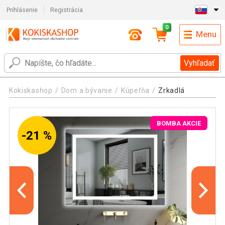
Prihlásenie
Registrácia
0
Menu
Vyhľadať
Kokiskashop
Dom a bývanie
Kúpeľňa
Zrkadlá
BOMBA AKCIE
-21 %