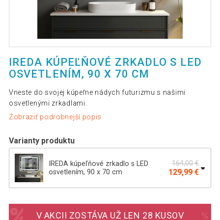
IREDA KÚPEĽŇOVÉ ZRKADLO S LED
OSVETLENÍM, 90 X 70 CM
Vneste do svojej kúpeľne nádych futurizmu s našimi
osvetlenými zrkadlami.
Zobraziť podrobnejší popis
Varianty produktu
164,00 €
IREDA kúpeľňové zrkadlo s LED
129,99 €
osvetlením, 90 x 70 cm
183,00 €
IREDA Kúpeľňové zrkadlo s LED
138,89 €
osvetlením, 125 x 75 cm
V AKCII ZOSTÁVA UŽ LEN 28 KUSOV