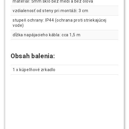
materiál: 5mm sklo bez medi a bez olova
vzdialenosť od steny pri montáži: 3 cm
stupeň ochrany: IP44 (ochrana proti striekajúcej
vode)
dĺžka napájacieho kábla: cca 1,5 m
Obsah balenia:
1 x kúpeľňové zrkadlo