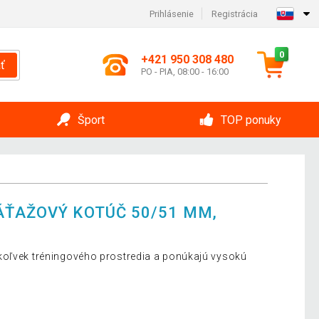
Prihlásenie
Registrácia
0
+421 950 308 480
ť
PO - PIA, 08:00 - 16:00
Šport
TOP ponuky
ÁŤAŽOVÝ KOTÚČ 50/51 MM,
koľvek tréningového prostredia a ponúkajú vysokú