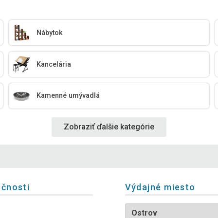
Nábytok
Kancelária
Kamenné umývadlá
Zobraziť ďalšie kategórie
očnosti
Výdajné miesto