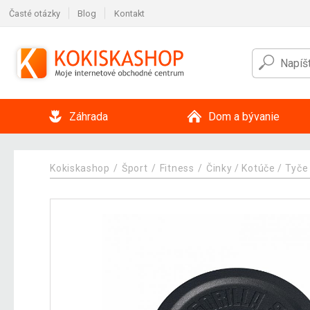
Časté otázky
Blog
Kontakt
Záhrada
Dom a bývanie
Kokiskashop
Šport
Fitness
Činky / Kotúče / Tyče