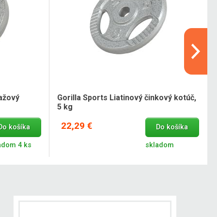
ťažový
Gorilla Sports Liatinový činkový kotúč,
5 kg
22,29 €
Do košíka
Do košíka
adom 4 ks
skladom