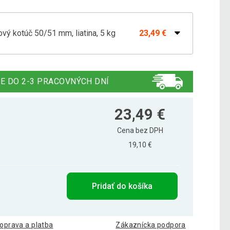
ový kotúč 50/51 mm, liatina, 5 kg
23,49 €
žový kotúč 50/51 mm, 2,5 kg
12,29 €
E DO 2-3 PRACOVNÝCH DNÍ
ový kotúč 50/51 mm, liatina, 1,25 kg
9,69 €
23,49 €
Cena bez DPH
19,10 €
ový kotúč 50/51 mm, liatina, 10 kg
41,19 €
Pridať do košíka
ový kotúč 50/51 mm, liatina, 15 kg
77,29 €
oprava a platba
Zákaznícka podpora