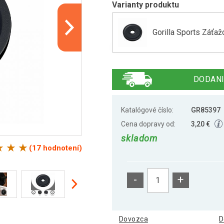
Varianty produktu
Gorilla Sports Záťaž
Gorilla Sports Záťa
DODANI
Gorilla Sports Záťaž
Katalógové číslo:
GR85397
Cena dopravy od:
3,20 €
skladom
Gorilla Sports Záťaž
(17 hodnotení)
-
+
Gorilla Sports Záťaž
Dovozca
D