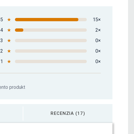
ový kotúč 50/51 mm, liatina, 20 kg
69,59 €
5
★
15×
ový kotúč 50/51 mm, liatina, 25 kg
85,19 €
4
★
2×
3
★
0×
2
★
0×
1
★
0×
ento produkt
RECENZIA (17)