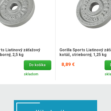
rts Liatinový záťažový
Gorilla Sports Liatinový zá
eborný, 2,5 kg
kotúč, strieborný, 1,25 kg
8,89 €
Do košíka
skladom
skl