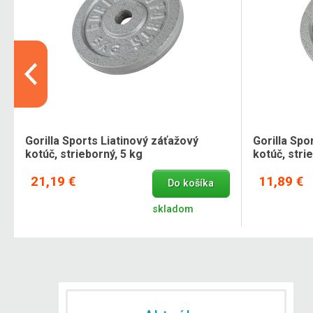
Gorilla Sports Liatinový záťažový
Gorilla Spo
kotúč, strieborný, 5 kg
kotúč, stri
21,19 €
11,89 €
Do košíka
skladom