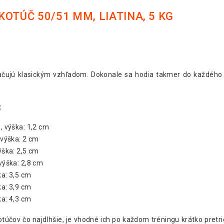
OTÚČ 50/51 MM, LIATINA, 5 KG
ačujú klasickým vzhľadom. Dokonale sa hodia takmer do každého
:
m, výška: 1,2 cm
 výška: 2 cm
ýška: 2,5 cm
 výška: 2,8 cm
ka: 3,5 cm
ka: 3,9 cm
ka: 4,3 cm
túčov čo najdlhšie, je vhodné ich po každom tréningu krátko pretrie