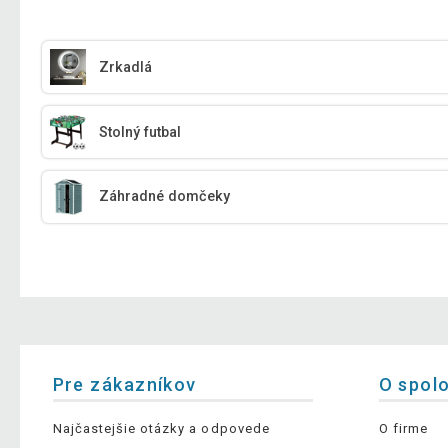
Zrkadlá
Stolný futbal
Záhradné domčeky
Pre zákazníkov
O spol
Najčastejšie otázky a odpovede
O firme