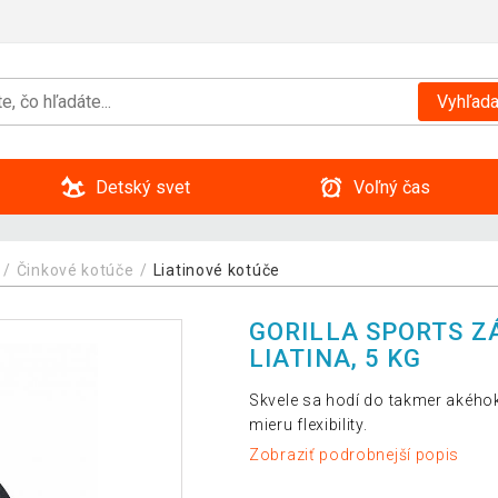
Vyhľada
Detský svet
Voľný čas
Činkové kotúče
Liatinové kotúče
GORILLA SPORTS Z
LIATINA, 5 KG
Skvele sa hodí do takmer akého
mieru flexibility.
Zobraziť podrobnejší popis