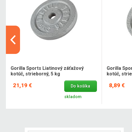
Gorilla Sports Liatinový záťažový
Gorilla Spo
kotúč, strieborný, 5 kg
kotúč, stri
21,19 €
8,89 €
Do košíka
skladom