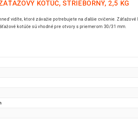
ZÁŤAŽOVÝ KOTÚČ, STRIEBORNÝ, 2,5 KG
neď vidíte, ktoré závažie potrebujete na ďalšie cvičenie. Záťažové
 Záťažové kotúče sú vhodné pre otvory s priemerom 30/31 mm.
m