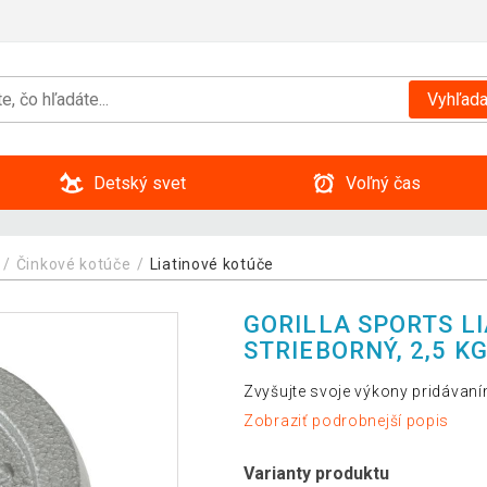
Vyhľada
Detský svet
Voľný čas
Činkové kotúče
Liatinové kotúče
GORILLA SPORTS L
STRIEBORNÝ, 2,5 K
Zvyšujte svoje výkony pridávaní
Zobraziť podrobnejší popis
Varianty produktu