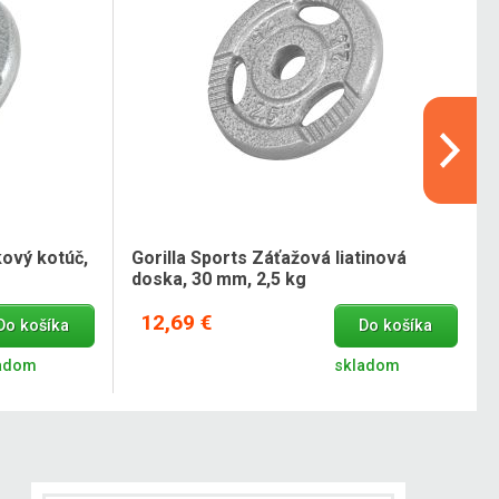
kový kotúč,
Gorilla Sports Záťažová liatinová
doska, 30 mm, 2,5 kg
12,69 €
Do košíka
Do košíka
adom
skladom