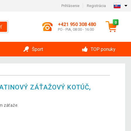
Prihlásenie
Registrácia
0
+421 950 308 480
ť
PO - PIA, 08:00 - 16:00
Šport
TOP ponuky
IATINOVÝ ZÁŤAŽOVÝ KOTÚČ,
G
m záťaže.