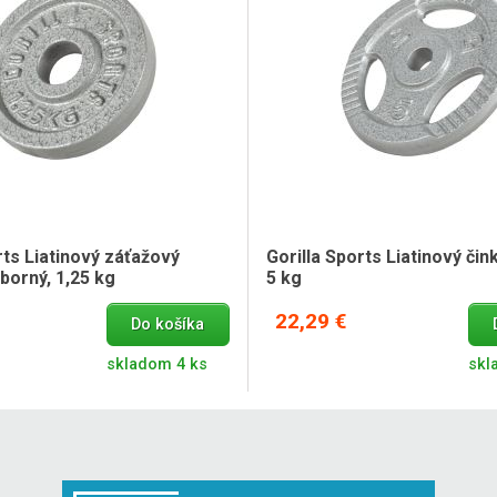
rts Liatinový záťažový
Gorilla Sports Liatinový čin
eborný, 1,25 kg
5 kg
22,29 €
Do košíka
skladom 4 ks
skl