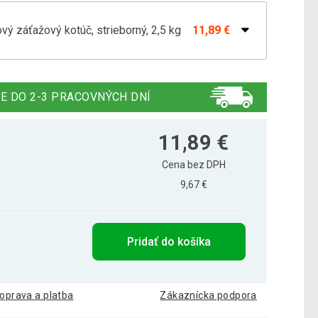
ový záťažový kotúč, strieborný, 2,5 kg
11,89 €
ový záťažový kotúč, strieborný, 1,25 kg
8,89 €
E DO 2-3 PRACOVNÝCH DNÍ
nový záťažový kotúč, strieborný, 10 kg
37,29 €
11,89 €
Cena bez DPH
9,67 €
nový záťažový kotúč, strieborný, 15 kg
58,09 €
Pridať do košíka
nový záťažový kotúč, strieborný, 20 kg
66,49 €
oprava a platba
Zákaznícka podpora
nový záťažový kotúč, strieborný, 30 kg
99,69 €