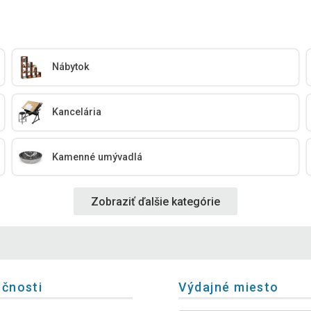
Nábytok
Kancelária
Kamenné umývadlá
Zobraziť ďalšie kategórie
očnosti
Výdajné miesto