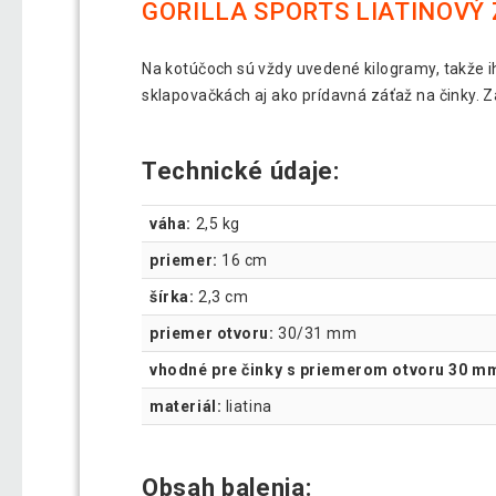
GORILLA SPORTS LIATINOVÝ 
Na kotúčoch sú vždy uvedené kilogramy, takže ih
sklapovačkách aj ako prídavná záťaž na činky.
Technické údaje:
váha:
2,5 kg
priemer:
16 cm
šírka:
2,3 cm
priemer otvoru:
30/31 mm
vhodné pre činky s priemerom otvoru 30 m
materiál:
liatina
Obsah balenia: