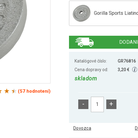
Gorilla Sports Liatin
Gorilla Sports Liatin
DODANI
Gorilla Sports Liati
Katalógové číslo:
GR76816
Cena dopravy od:
3,20 €
skladom
Gorilla Sports Liati
(57 hodnotení)
-
+
Gorilla Sports Liati
Dovozca
D
Gorilla Sports Liati