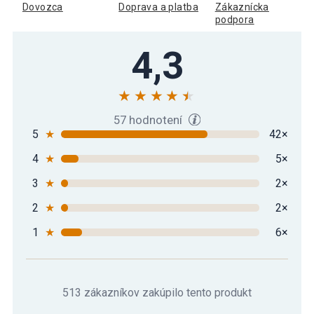
strieborný, 5 kg
Dovozca
Doprava a platba
Zákaznícka
podpora
Gorilla Sports Sada liatinových kotúčov
4,3
100,69 €
4 x 2,5 kg + 4 x 5 kg
57 hodnotení
5
★
42×
4
★
5×
3
★
2×
2
★
2×
1
★
6×
513 zákazníkov zakúpilo tento produkt