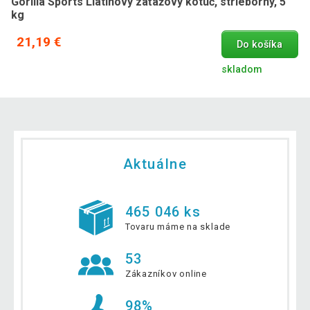
Gorilla Sports Liatinový záťažový kotúč, strieborný, 5
kg
21,19 €
Do košíka
skladom
Aktuálne
465 046 ks
Tovaru máme na sklade
53
Zákazníkov online
98%