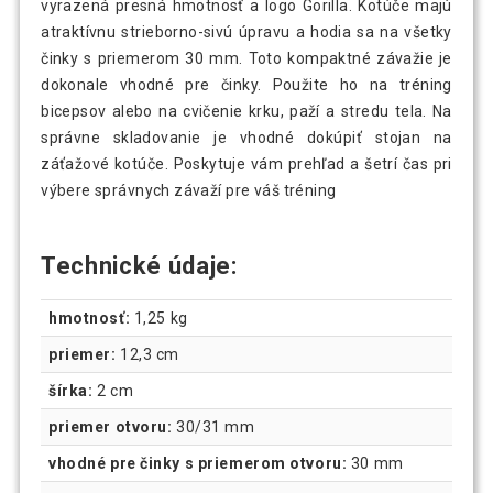
vyrazená presná hmotnosť a logo Gorilla. Kotúče majú
atraktívnu strieborno-sivú úpravu a hodia sa na všetky
činky s priemerom 30 mm. Toto kompaktné závažie je
dokonale vhodné pre činky. Použite ho na tréning
bicepsov alebo na cvičenie krku, paží a stredu tela. Na
správne skladovanie je vhodné dokúpiť stojan na
záťažové kotúče. Poskytuje vám prehľad a šetrí čas pri
výbere správnych závaží pre váš tréning
Technické údaje:
hmotnosť:
1,25 kg
priemer:
12,3 cm
šírka:
2 cm
priemer otvoru:
30/31 mm
vhodné pre činky s priemerom otvoru:
30 mm