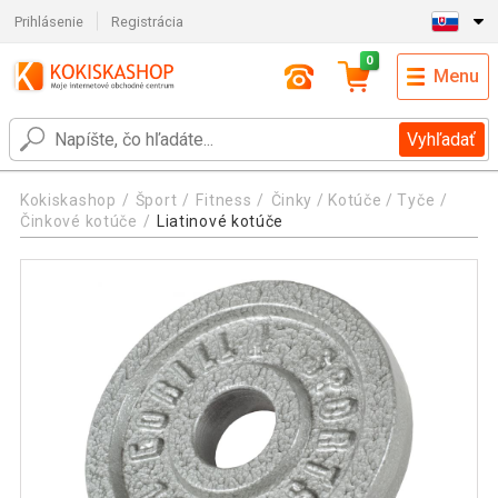
Prihlásenie
Registrácia
0
Menu
Vyhľadať
Kokiskashop
Šport
Fitness
Činky / Kotúče / Tyče
Činkové kotúče
Liatinové kotúče