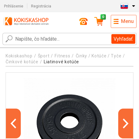
Prihlásenie
Registrácia
0
Menu
Vyhľadať
Kokiskashop
Šport
Fitness
Činky / Kotúče / Tyče
Činkové kotúče
Liatinové kotúče