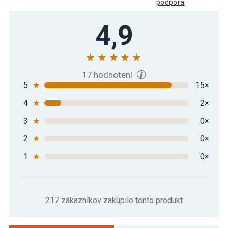
podpora
4,9
17 hodnotení
5
★
15×
4
★
2×
3
★
0×
2
★
0×
1
★
0×
217 zákazníkov zakúpilo tento produkt