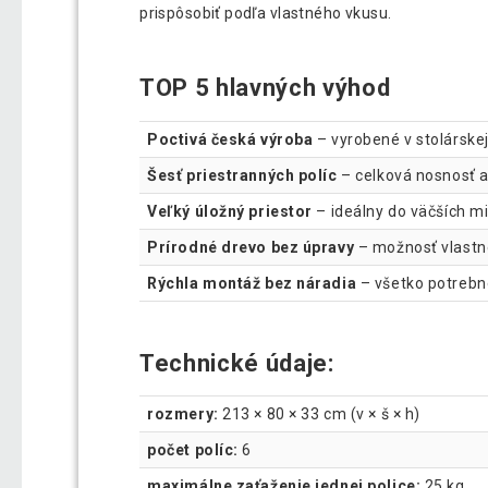
prispôsobiť podľa vlastného vkusu.
TOP 5 hlavných výhod
Poctivá česká výroba
– vyrobené v stolárskej 
Šesť priestranných políc
– celková nosnosť až
Veľký úložný priestor
– ideálny do väčších m
Prírodné drevo bez úpravy
– možnosť vlastn
Rýchla montáž bez náradia
– všetko potrebné
Technické údaje:
rozmery:
213 × 80 × 33 cm (v × š × h)
počet políc:
6
maximálne zaťaženie jednej police:
25 kg