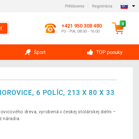
Prihlásenie
Registrácia
0
+421 950 308 480
ť
PO - PIA, 08:00 - 16:00
Šport
TOP ponuky
ROVICE, 6 POLÍC, 213 X 80 X 33
ovicového dreva, vyrobená v českej stolárskej dielni –
z náradia.