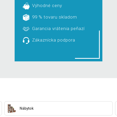
Výhodné ceny
99 % tovaru skladom
Garancia vrátenia peňazí
Zákaznícka podpora
Nábytok