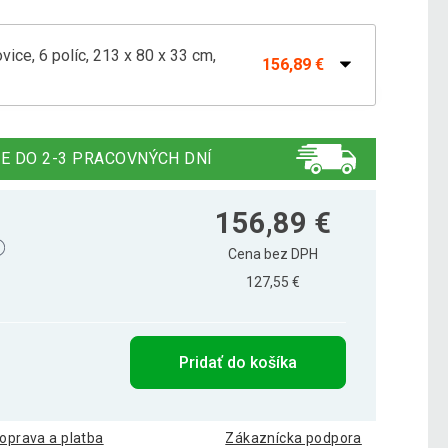
vice, 6 políc, 213 x 80 x 33 cm,
156,89 €
notka, 6 políc, 80 x 213 x 43 cm
185,69 €
E DO 2-3 PRACOVNÝCH DNÍ
licami, 93 x 80 x 43 cm
90,29 €
156,89 €
Cena bez DPH
127,55 €
licami, 173 x 80 x 43 cm
137,19 €
Pridať do košíka
olicami, 133 × 80 × 43 cm, borovica, CZ
110,49 €
oprava a platba
Zákaznícka podpora