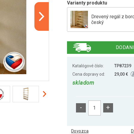
Varianty produktu
Drevený regál z boro
český
Drevená policová jed
DODANI
Drevený regál s 3 po
Katalógové číslo:
TP87239
Cena dopravy od:
29,00 €
skladom
Drevený regál s 5 po
-
+
Drevený regál so 4 p
Dovozca
D