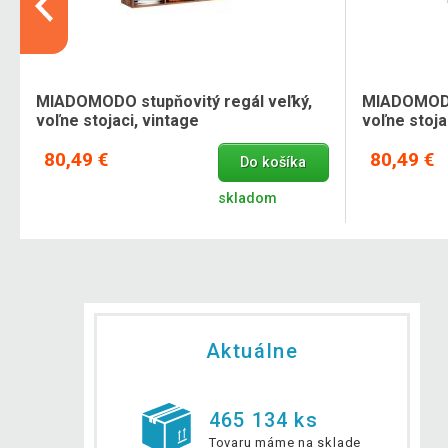
MIADOMODO stupňovitý regál veľký,
MIADOMODO 
voľne stojaci, vintage
voľne stojac
80,49 €
80,49 €
Do košíka
skladom
Aktuálne
465 134 ks
Tovaru máme na sklade