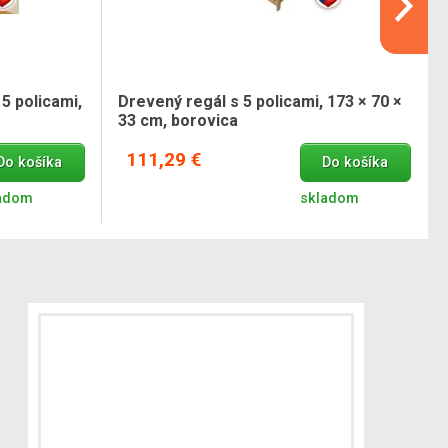
5 policami,
Drevený regál s 5 policami, 173 × 70 ×
33 cm, borovica
111,29 €
Do košíka
Do košíka
adom
skladom