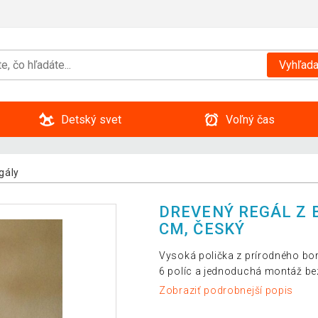
Vyhľada
Detský svet
Voľný čas
gály
DREVENÝ REGÁL Z BO
CM, ČESKÝ
Vysoká polička z prírodného bor
6 políc a jednoduchá montáž be
Zobraziť podrobnejší popis