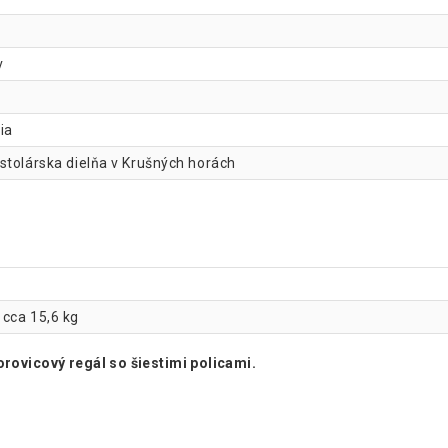
v
ia
 stolárska dielňa v Krušných horách
 cca 15,6 kg
orovicový regál so šiestimi policami.