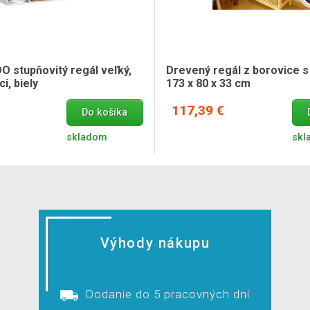
stupňovitý regál veľký,
Drevený regál z borovice s 
i, biely
173 x 80 x 33 cm
117,39 €
Do košíka
skladom
skl
Výhody nákupu
Dodanie do 5 pracovných dní