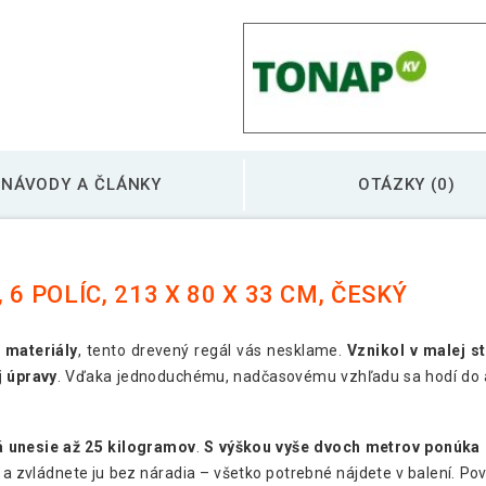
Drevený regál z boro
Drevený regál z boro
Drevený regál z boro
NÁVODY A ČLÁNKY
OTÁZKY (0)
6 POLÍC, 213 X 80 X 33 CM, ČESKÝ
 materiály
, tento drevený regál vás nesklame.
Vznikol v malej s
j úpravy
. Vďaka jednoduchému, nadčasovému vzhľadu sa hodí do ak
dá unesie až 25 kilogramov
.
S výškou vyše dvoch metrov ponúka
a zvládnete ju bez náradia – všetko potrebné nájdete v balení. Pov