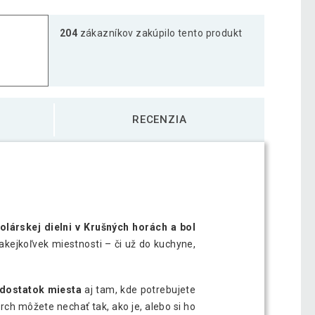
vice s 5 policami, 173 x 80 x 33 cm
117,39 €
204
zákazníkov zakúpilo tento produkt
vice, 3 police, 93 x 80 x 33 cm, česká
77,29 €
vice, 4 police, 133 x 80 x 33 cm, české
92,99 €
RECENZIA
tolárskej dielni v Krušných horách a bol
ejkoľvek miestnosti – či už do kuchyne,
 dostatok miesta
aj tam, kde potrebujete
rch môžete nechať tak, ako je, alebo si ho