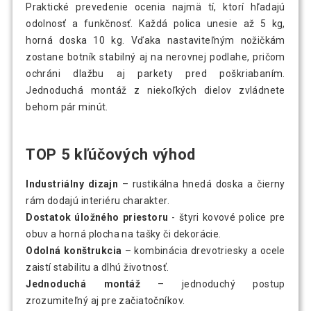
Praktické prevedenie ocenia najmä tí, ktorí hľadajú
odolnosť a funkčnosť. Každá polica unesie až 5 kg,
horná doska 10 kg. Vďaka nastaviteľným nožičkám
zostane botník stabilný aj na nerovnej podlahe, pričom
ochráni dlažbu aj parkety pred poškriabaním.
Jednoduchá montáž z niekoľkých dielov zvládnete
behom pár minút.
TOP 5 kľúčových výhod
Industriálny dizajn
– rustikálna hnedá doska a čierny
rám dodajú interiéru charakter.
Dostatok úložného priestoru
- štyri kovové police pre
obuv a horná plocha na tašky či dekorácie.
Odolná konštrukcia
– kombinácia drevotriesky a ocele
zaistí stabilitu a dlhú životnosť.
Jednoduchá montáž
– jednoduchý postup
zrozumiteľný aj pre začiatočníkov.