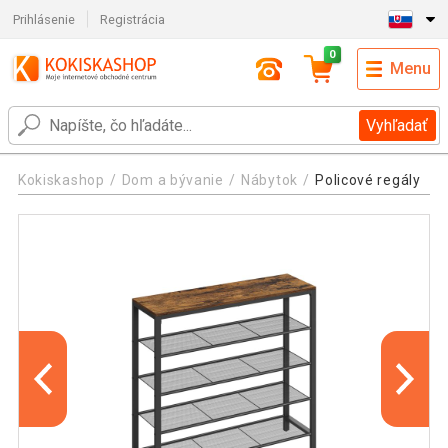
Prihlásenie
Registrácia
0
Menu
Vyhľadať
Kokiskashop
Dom a bývanie
Nábytok
Policové regály