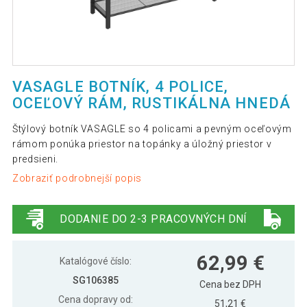
VASAGLE BOTNÍK, 4 POLICE,
OCEĽOVÝ RÁM, RUSTIKÁLNA HNEDÁ
Štýlový botník VASAGLE so 4 policami a pevným oceľovým
rámom ponúka priestor na topánky a úložný priestor v
predsieni.
Zobraziť podrobnejší popis
DODANIE DO 2-3 PRACOVNÝCH DNÍ
62,99 €
Katalógové číslo:
SG106385
Cena bez DPH
Cena dopravy od:
51,21 €