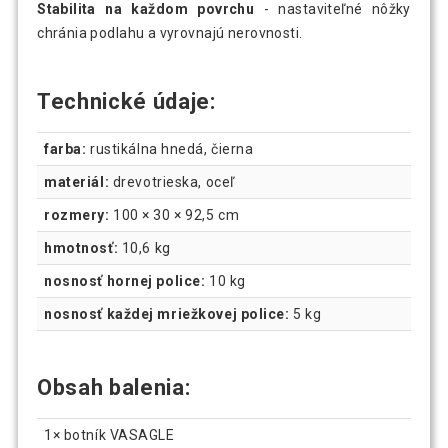
Stabilita na každom povrchu
- nastaviteľné nôžky
chránia podlahu a vyrovnajú nerovnosti.
Technické údaje:
farba:
rustikálna hnedá, čierna
materiál:
drevotrieska, oceľ
rozmery:
100 × 30 × 92,5 cm
hmotnosť:
10,6 kg
nosnosť hornej police:
10 kg
nosnosť každej mriežkovej police:
5 kg
Obsah balenia:
1× botník VASAGLE