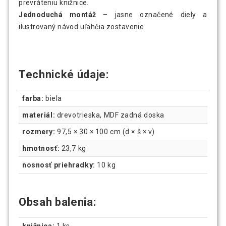
prevráteniu knižnice.
Jednoduchá montáž
– jasne označené diely a
ilustrovaný návod uľahčia zostavenie.
Technické údaje:
farba:
biela
materiál:
drevotrieska, MDF zadná doska
rozmery:
97,5 × 30 × 100 cm (d × š × v)
hmotnosť:
23,7 kg
nosnosť priehradky:
10 kg
Obsah balenia:
knižnica:
1 ks