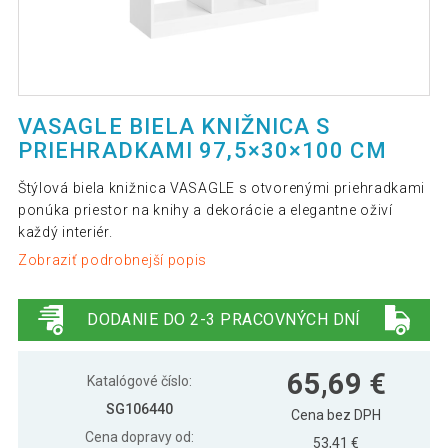
VASAGLE BIELA KNIŽNICA S
PRIEHRADKAMI 97,5×30×100 CM
Štýlová biela knižnica VASAGLE s otvorenými priehradkami
ponúka priestor na knihy a dekorácie a elegantne oživí
každý interiér.
Zobraziť podrobnejší popis
DODANIE DO 2-3 PRACOVNÝCH DNÍ
65,69 €
Katalógové číslo:
SG106440
Cena bez DPH
Cena dopravy od:
53,41 €