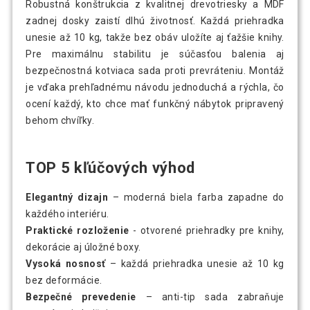
Robustná konštrukcia z kvalitnej drevotriesky a MDF
zadnej dosky zaistí dlhú životnosť. Každá priehradka
unesie až 10 kg, takže bez obáv uložíte aj ťažšie knihy.
Pre maximálnu stabilitu je súčasťou balenia aj
bezpečnostná kotviaca sada proti prevráteniu. Montáž
je vďaka prehľadnému návodu jednoduchá a rýchla, čo
ocení každý, kto chce mať funkčný nábytok pripravený
behom chvíľky.
TOP 5 kľúčových výhod
Elegantný dizajn
– moderná biela farba zapadne do
každého interiéru.
Praktické rozloženie
- otvorené priehradky pre knihy,
dekorácie aj úložné boxy.
Vysoká nosnosť
– každá priehradka unesie až 10 kg
bez deformácie.
Bezpečné prevedenie
– anti-tip sada zabraňuje