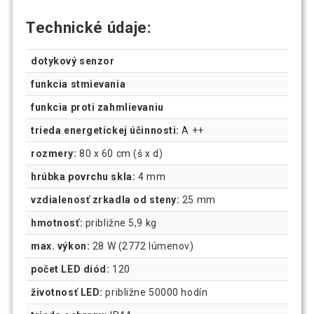
Technické údaje:
dotykový senzor
funkcia stmievania
funkcia proti zahmlievaniu
trieda energetickej účinnosti:
A ++
rozmery:
80 x 60 cm (š x d)
hrúbka povrchu skla:
4 mm
vzdialenosť zrkadla od steny:
25 mm
hmotnosť:
približne 5,9 kg
max. výkon:
28 W (2772 lúmenov)
počet LED diód:
120
životnosť LED:
približne 50000 hodín