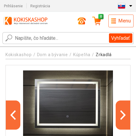
Prihlásenie
Registrácia
0
Menu
Vyhľadať
Kokiskashop
Dom a bývanie
Kúpeľňa
Zrkadlá