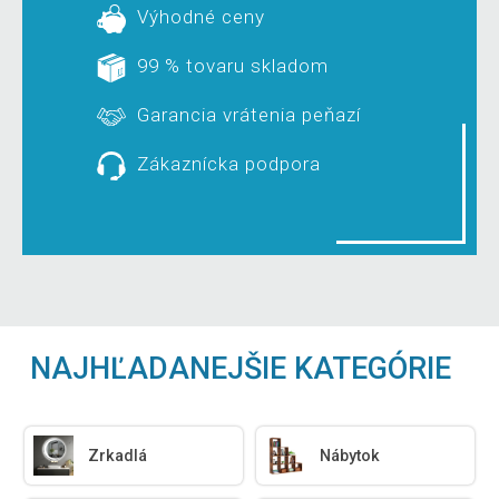
Výhodné ceny
99 % tovaru skladom
Garancia vrátenia peňazí
Zákaznícka podpora
NAJHĽADANEJŠIE KATEGÓRIE
Zrkadlá
Nábytok