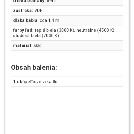
trieda ochrany:
IP44
zástrčka:
VDE
dĺžka kábla:
cca 1,4 m
farby ľad:
teplá biela (3000 K), neutrálne (4500 K),
studená biela (7000 K)
materiál:
sklo
Obsah balenia:
1 x kúpeľňové zrkadlo