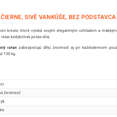
ČIERNE, SIVÉ VANKÚŠE, BEZ PODSTAVCA
om kresle, ktoré vyniká svojím elegantným vzhľadom a mäkkým
i relax kedykoľvek počas dňa.
elý ratan
zabezpečujú dlhú životnosť aj pri každodennom použí
ž 150 kg.
or.
hú životnosť.
yk.
ie.