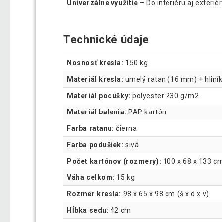
Univerzálne využitie
– Do interiéru aj exteriér
Technické údaje
Nosnosť kresla:
150 kg
Materiál kresla:
umelý ratan (16 mm) + hliní
Materiál podušky:
polyester 230 g/m2
Materiál balenia:
PAP kartón
Farba ratanu:
čierna
Farba podušiek:
sivá
Počet kartónov (rozmery):
100 x 68 x 133 c
Váha celkom:
15 kg
Rozmer kresla:
98 x 65 x 98 cm (š x d x v)
Hĺbka sedu:
42 cm