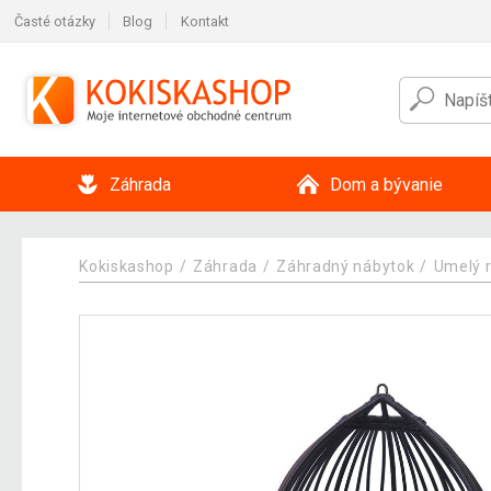
Časté otázky
Blog
Kontakt
Záhrada
Dom a bývanie
Kokiskashop
Záhrada
Záhradný nábytok
Umelý 