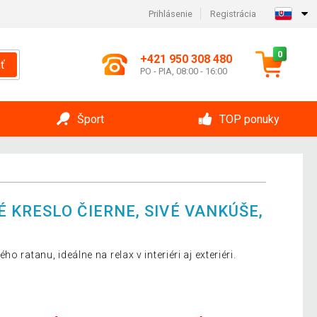
Prihlásenie
Registrácia
0
+421 950 308 480
ť
PO - PIA, 08:00 - 16:00
Šport
TOP ponuky
 KRESLO ČIERNE, SIVÉ VANKÚŠE,
 ratanu, ideálne na relax v interiéri aj exteriéri.