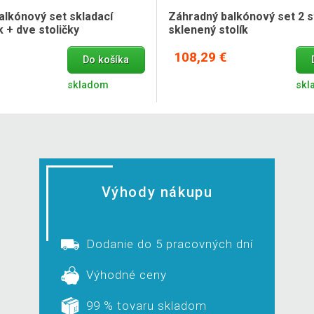
alkónový set skladací
Záhradný balkónový set 2 s
k + dve stoličky
sklenený stolík
108,29 €
Do košíka
skladom
skl
Výhody nákupu
Dodanie do 5 pracovných dní
Výhodné ceny
99 % tovaru skladom