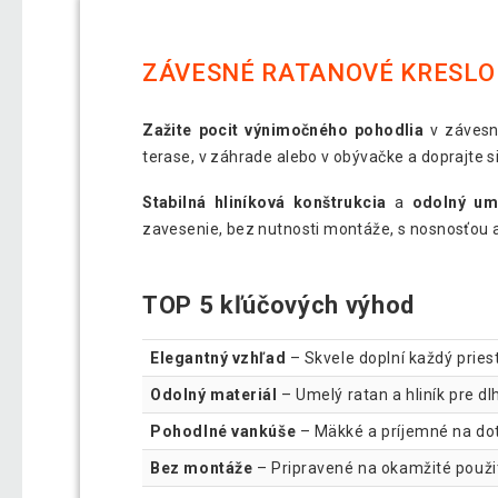
ZÁVESNÉ RATANOVÉ KRESLO 
Zažite pocit výnimočného pohodlia
v závesn
terase, v záhrade alebo v obývačke a doprajte s
Stabilná hliníková konštrukcia
a
odolný um
zavesenie, bez nutnosti montáže, s nosnosťou a
TOP 5 kľúčových výhod
Elegantný vzhľad
– Skvele doplní každý priest
Odolný materiál
– Umelý ratan a hliník pre dl
Pohodlné vankúše
– Mäkké a príjemné na dot
Bez montáže
– Pripravené na okamžité použit