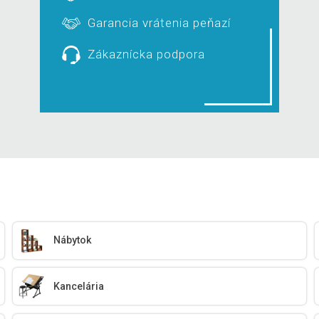
Garancia vrátenia peňazí
Zákaznícka podpora
Nábytok
Kancelária