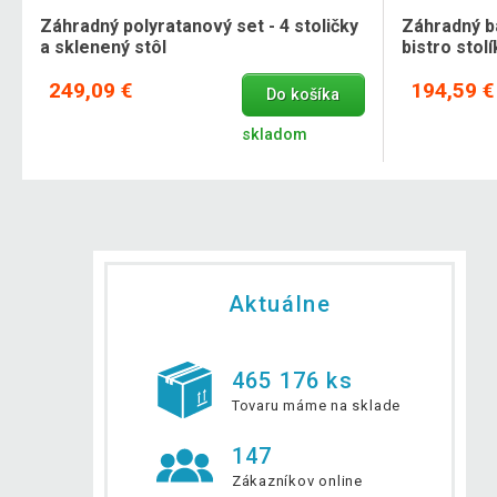
x
Záhradný polyratanový set - 4 stoličky
Záhradný b
a sklenený stôl
bistro stolí
249,09 €
194,59 €
Do košíka
skladom
Aktuálne
465 176 ks
Tovaru máme na sklade
147
Zákazníkov online