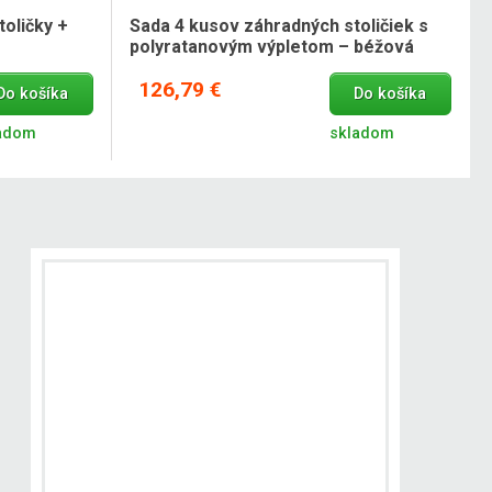
toličky +
Sada 4 kusov záhradných stoličiek s
polyratanovým výpletom – béžová
126,79 €
Do košíka
Do košíka
adom
skladom