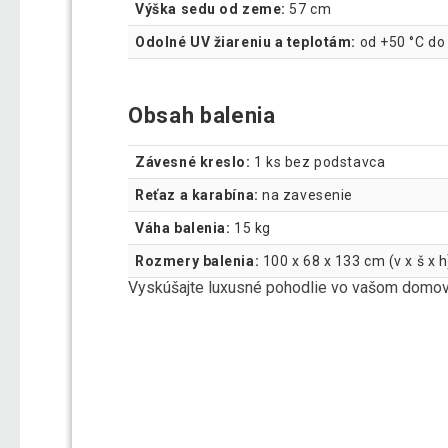
Výška sedu od zeme:
57 cm
Odolné UV žiareniu a teplotám:
od +50 °C do 
Obsah balenia
Závesné kreslo:
1 ks bez podstavca
Reťaz a karabína:
na zavesenie
Váha balenia:
15 kg
Rozmery balenia:
100 x 68 x 133 cm (v x š x h
Vyskúšajte luxusné pohodlie vo vašom domov