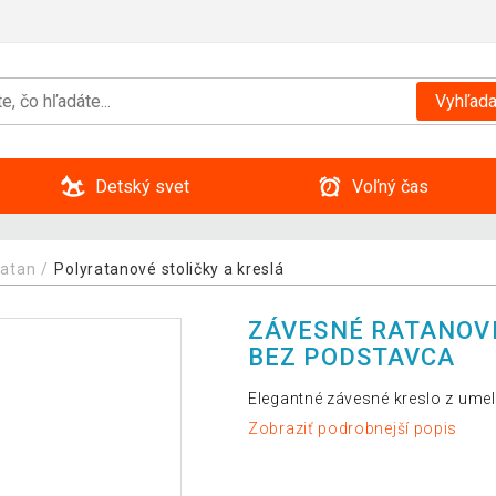
Vyhľada
Detský svet
Voľný čas
ratan
Polyratanové stoličky a kreslá
ZÁVESNÉ RATANOVÉ
BEZ PODSTAVCA
Elegantné závesné kreslo z umelého
Zobraziť podrobnejší popis