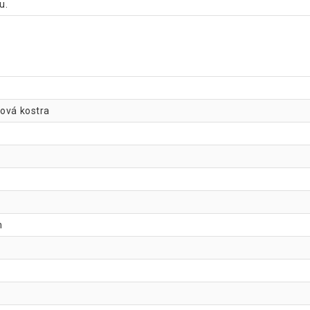
u.
ková kostra
m