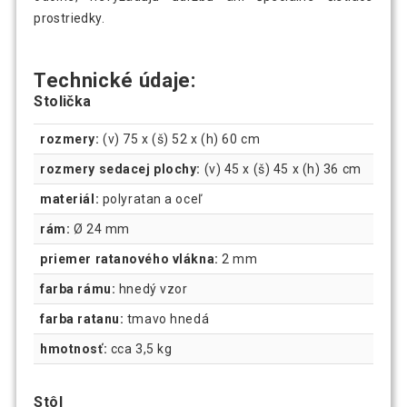
prostriedky.
Technické údaje:
Stolička
rozmery:
(v) 75 x (š) 52 x (h) 60 cm
rozmery sedacej plochy:
(v) 45 x (š) 45 x (h) 36 cm
materiál:
polyratan a oceľ
rám:
Ø 24 mm
priemer ratanového vlákna:
2 mm
farba rámu:
hnedý vzor
farba ratanu:
tmavo hnedá
hmotnosť:
cca 3,5 kg
Stôl