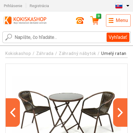
Prihlásenie
Registrácia
0
Menu
Vyhľadať
Kokiskashop
Záhrada
Záhradný nábytok
Umelý ratan