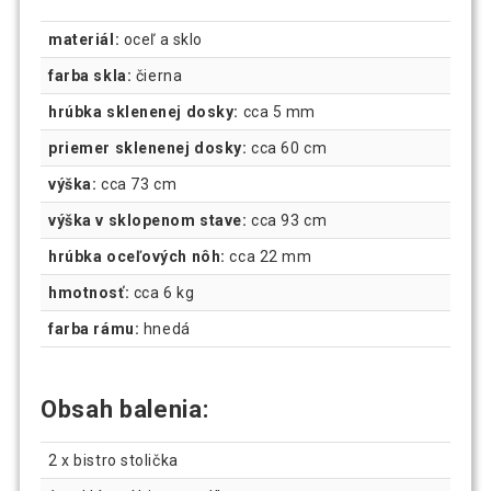
materiál:
oceľ a sklo
farba skla:
čierna
hrúbka sklenenej dosky:
cca 5 mm
priemer sklenenej dosky:
cca 60 cm
výška:
cca 73 cm
výška v sklopenom stave:
cca 93 cm
hrúbka oceľových nôh:
cca 22 mm
hmotnosť:
cca 6 kg
farba rámu:
hnedá
Obsah balenia:
2 x bistro stolička