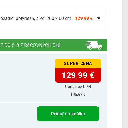
ežadlo, polyratan, sivé, 200 x 60 cm
129,99 €
ie ležadlo 200 x 60 x 40 cm, čierne
164,49 €
E DO 2-3 PRACOVNÝCH DNÍ
SUPER CENA
129,99 €
Cena bez DPH
105,68 €
Pridať do košíka