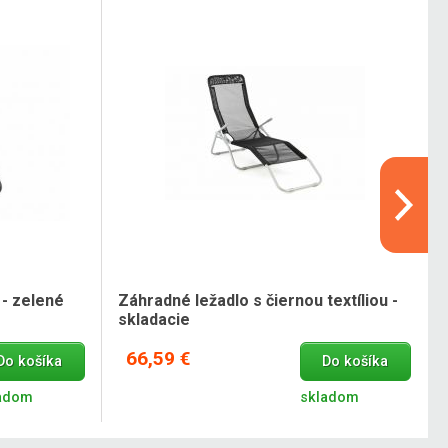
 - zelené
Záhradné ležadlo s čiernou textíliou -
skladacie
66,59 €
Do košíka
Do košíka
adom
skladom