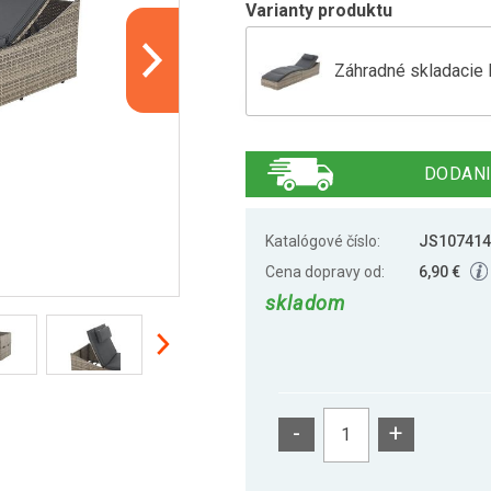
Varianty produktu
Záhradné skladacie l
Polyratanové skladac
DODANI
Katalógové číslo:
JS107414
Cena dopravy od:
6,90 €
skladom
-
+