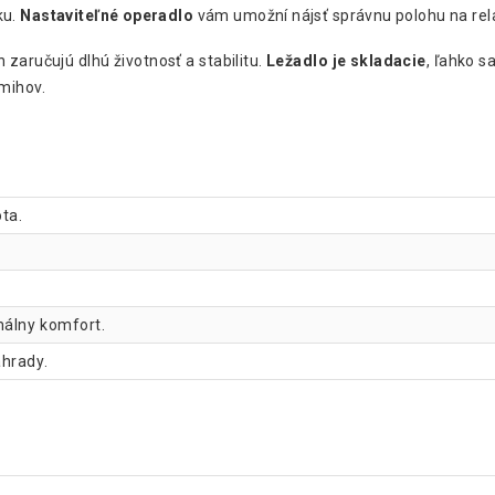
ku.
Nastaviteľné operadlo
vám umožní nájsť správnu polohu na rela
 zaručujú dlhú životnosť a stabilitu.
Ležadlo je skladacie
, ľahko s
mihov.
ta.
málny komfort.
áhrady.