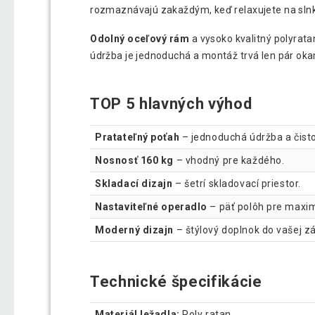
rozmaznávajú zakaždým, keď relaxujete na sln
Odolný oceľový rám
a vysoko kvalitný polyratan
údržba je jednoduchá a montáž trvá len pár oka
TOP 5 hlavných výhod
Pratateľný poťah
– jednoduchá údržba a čisto
Nosnosť 160 kg
– vhodný pre každého.
Skladací dizajn
– šetrí skladovací priestor.
Nastaviteľné operadlo
– päť polôh pre maxi
Moderný dizajn
– štýlový doplnok do vašej z
Technické špecifikácie
Materiál ležadla:
Poly ratan