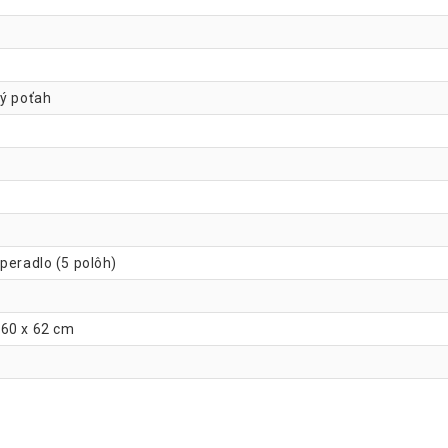
ný poťah
peradlo (5 polôh)
 60 x 62 cm