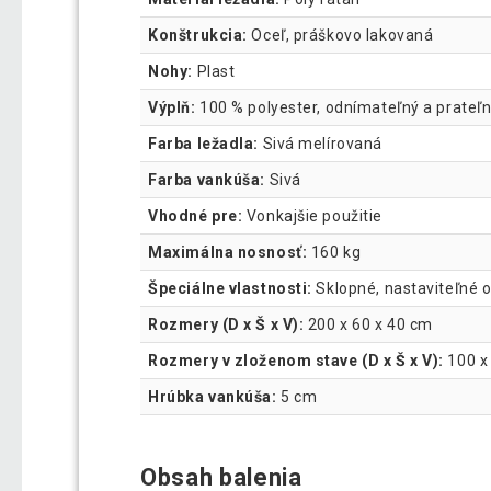
Konštrukcia:
Oceľ, práškovo lakovaná
Nohy:
Plast
Výplň:
100 % polyester, odnímateľný a prateľ
Farba ležadla:
Sivá melírovaná
Farba vankúša:
Sivá
Vhodné pre:
Vonkajšie použitie
Maximálna nosnosť:
160 kg
Špeciálne vlastnosti:
Sklopné, nastaviteľné o
Rozmery (D x Š x V):
200 x 60 x 40 cm
Rozmery v zloženom stave (D x Š x V):
100 x
Hrúbka vankúša:
5 cm
Obsah balenia