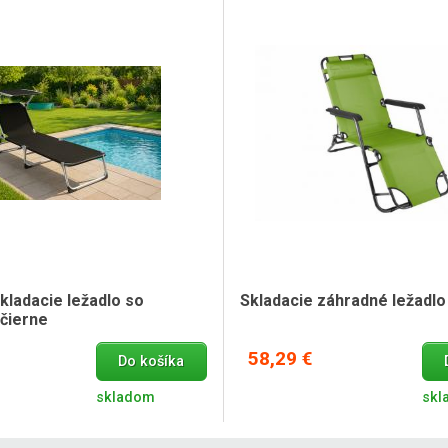
kladacie ležadlo so
Skladacie záhradné ležadlo
 čierne
58,29 €
Do košíka
skladom
skl