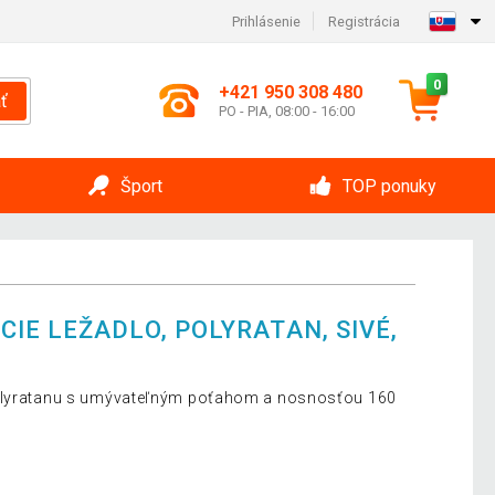
Prihlásenie
Registrácia
0
+421 950 308 480
ť
PO - PIA, 08:00 - 16:00
Šport
TOP ponuky
IE LEŽADLO, POLYRATAN, SIVÉ,
polyratanu s umývateľným poťahom a nosnosťou 160