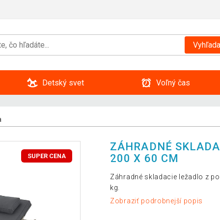
Vyhľada
Detský svet
Voľný čas
a
ZÁHRADNÉ SKLADAC
200 X 60 CM
SUPER CENA
Záhradné skladacie ležadlo z 
kg.
Zobraziť podrobnejší popis