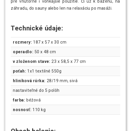
pre vnútorné i vonkajšie použitie. Či už k bazénu, na
záhradu, do sauny alebo len na relaxáciu po masáži.
Technické údaje:
rozmery:
187 x 57 x 30 cm
operadlo:
50 x 48 cm
v zloženom stave:
23 x 58,5 x 77 cm
poťah:
1x1 textilné 550g
hliníková rúrka:
28/19 mm, sivá
nastaviteľné do 5 polôh
farba:
béžová
nosnosť:
110 kg