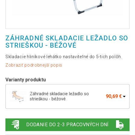
ZÁHRADNÉ SKLADACIE LEŽADLO SO
STRIEŠKOU - BÉŽOVÉ
Skladacie hliníkové lehátko nastaviteľné do 5-tich polôh.
Zobraziť podrobnejší popis
Varianty produktu
Záhradné skladacie ležadlo so
90,69 €
strieškou - béžové
Divero lehátko so sklopnou strieškou,
90,69 €
antracit, 187x57x30 cm
DODANIE DO 2-3 PRACOVNÝCH DNÍ