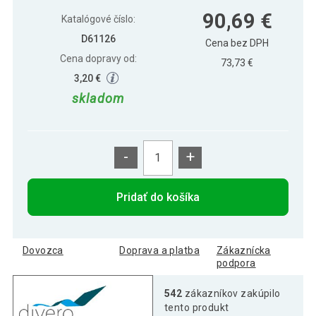
Záhradné skladacie ležadlo so strieškou
97,29 €
90,69 €
- čierne
Katalógové číslo:
D61126
Cena bez DPH
Cena dopravy od:
73,73 €
3,20 €
skladom
-
+
Pridať do košíka
Dovozca
Doprava a platba
Zákaznícka
podpora
542
zákazníkov zakúpilo
tento produkt