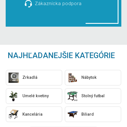
Zákaznícka podpora
NAJHĽADANEJŠIE KATEGÓRIE
Zrkadlá
Nábytok
Umelé kvetiny
Stolný futbal
Kancelária
Biliard