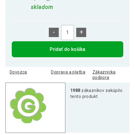
skladom
-
+
Pridať do košíka
Dovozca
Doprava a platba
Zákaznícka
podpora
1988
zákazníkov zakúpilo
tento produkt