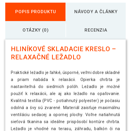
POPIS PRODUKTU
NÁVODY A ČLÁNKY
OTÁZKY (0)
RECENZIA
HLINÍKOVÉ SKLADACIE KRESLO –
RELAXAČNÉ LEŽADLO
Praktické ležadlo je ľahké, úsporné, veľmi dobre skladné
a priam nabáda k relaxácii. Opierka chrbta je
nastaviteľná do siedmich polôh. Ležadlo je možné
použiť k relaxácii, ale aj ako ležadlo na opaľovanie.
Kvalitná textília (PVC - potiahnutý polyester) je počasiu
odolná a švy sú zvarené. Materiál zaisťuje maximálnu
ventiláciu sedacej a opornej plochy. Voľne natiahnutá
sieťová tkanina sa ideálne prispôsobí kontúre chrbta.
Ležadlo je vhodné na terasu, záhradu, balkón či na