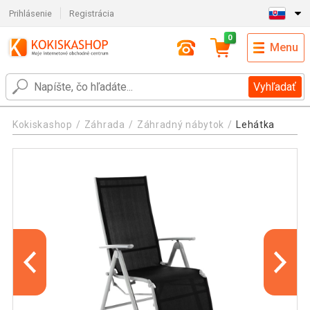
Prihlásenie
Registrácia
0
Menu
Vyhľadať
Kokiskashop
Záhrada
Záhradný nábytok
Lehátka