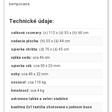
kempovanie.
Technické údaje:
celkové rozmery:
(v) 112 x (š) 55 x (h) 60 cm
sedacia plocha:
(h) 55 x (š) 44 cm
opierka chrbta:
(d) 70 x (š) 45 cm
výška sedu:
cca 46 cm
opierka rúk:
cca 50 x 25 mm
nohy:
cca 40 x 22 mm
nosnosť:
cca 110 kg
hmotnosť:
cca 4 kg
extrémne ľahké a veľmi stabilné
kvalitná 2x1 textília zhotovená v jednom kuse