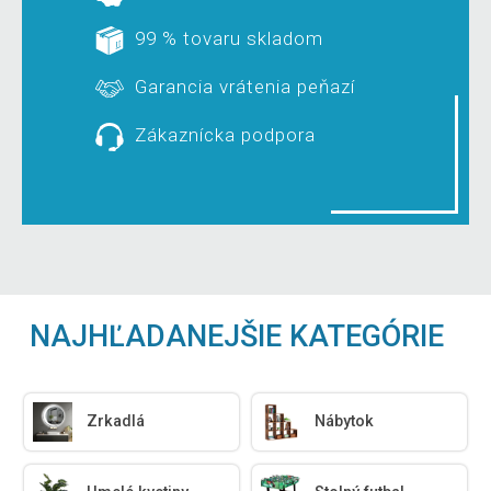
99 % tovaru skladom
Garancia vrátenia peňazí
Zákaznícka podpora
NAJHĽADANEJŠIE KATEGÓRIE
Zrkadlá
Nábytok