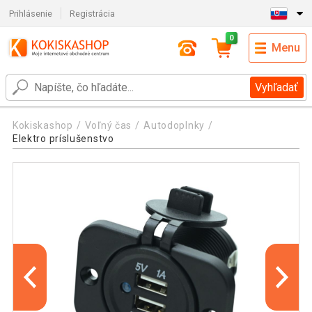
Prihlásenie
Registrácia
0
Menu
Vyhľadať
Kokiskashop
Voľný čas
Autodoplnky
Elektro príslušenstvo