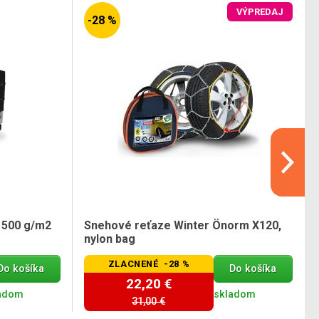
VÝPREDAJ
-28 %
 500 g/m2
Snehové reťaze Winter Önorm X120,
nylon bag
ZLACNENÉ -28 %
Do košíka
Do košíka
22,20 €
adom
skladom
31,00 €