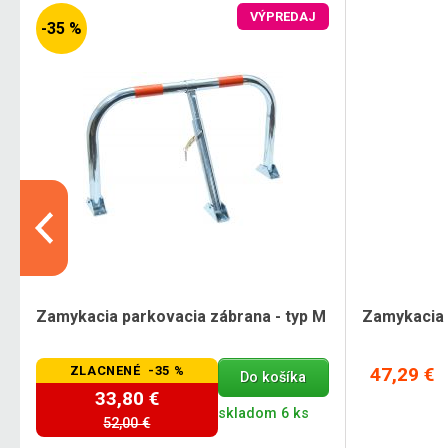
VÝPREDAJ
-35 %
Zamykacia parkovacia zábrana - typ M
Zamykacia p
ZLACNENÉ -35 %
47,29 €
Do košíka
33,80 €
skladom 6 ks
52,00 €