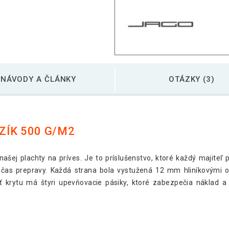
NÁVODY A ČLÁNKY
OTÁZKY (3)
ÍK 500 G/M2
šej plachty na príves. Je to príslušenstvo, ktoré každý majiteľ 
s prepravy. Každá strana bola vystužená 12 mm hliníkovými oč
 krytu má štyri upevňovacie pásiky, ktoré zabezpečia náklad a