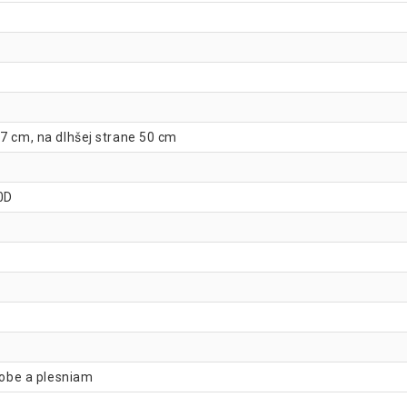
27 cm, na dlhšej strane 50 cm
0D
ilobe a plesniam