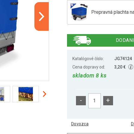
Prepravná plachta n
Prepravná plachta n
DODANI
Katalógové číslo:
JG74124
Cena dopravy od:
3,20 €
skladom 8 ks
-
+
Dovozca
D