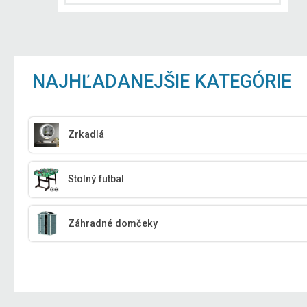
NAJHĽADANEJŠIE KATEGÓRIE
Zrkadlá
Stolný futbal
Záhradné domčeky