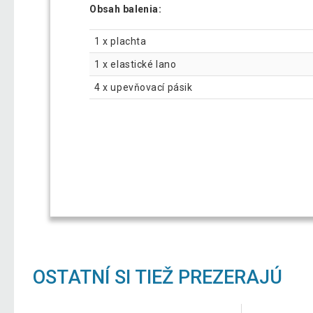
Obsah balenia:
1 x plachta
1 x elastické lano
4 x upevňovací pásik
OSTATNÍ SI TIEŽ PREZERAJÚ