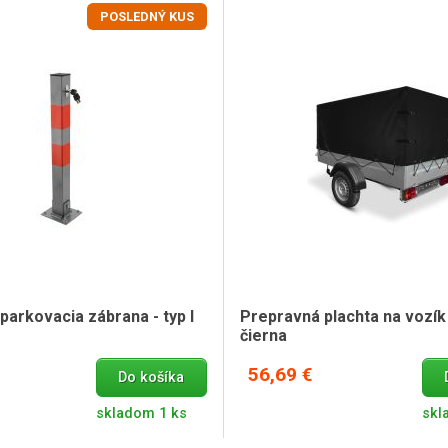
POSLEDNÝ KUS
arkovacia zábrana - typ I
Prepravná plachta na vozík
čierna
56,69 €
Do košíka
skladom 1 ks
skl