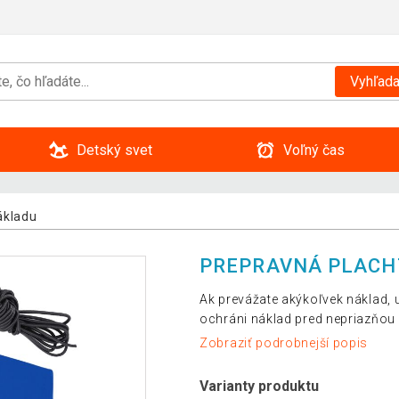
Vyhľada
Detský svet
Voľný čas
ákladu
PREPRAVNÁ PLACHT
Ak prevážate akýkoľvek náklad, u
ochráni náklad pred nepriazňou
Zobraziť podrobnejší popis
Varianty produktu