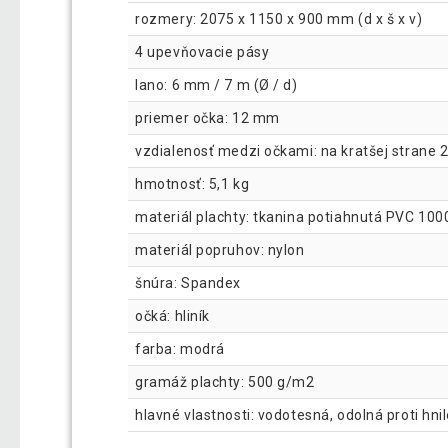
rozmery: 2075 x 1150 x 900 mm (d x š x v)
4 upevňovacie pásy
lano: 6 mm / 7 m (Ø / d)
priemer očka: 12 mm
vzdialenosť medzi očkami: na kratšej strane 
hmotnosť: 5,1 kg
materiál plachty: tkanina potiahnutá PVC 100
materiál popruhov: nylon
šnúra: Spandex
očká: hliník
farba: modrá
gramáž plachty: 500 g/m2
hlavné vlastnosti: vodotesná, odolná proti hn