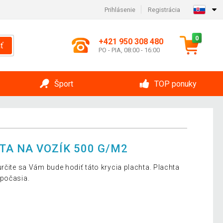
Prihlásenie
Registrácia
0
+421 950 308 480
ť
PO - PIA, 08:00 - 16:00
Šport
TOP ponuky
A NA VOZÍK 500 G/M2
rčite sa Vám bude hodiť táto krycia plachta. Plachta
 počasia.