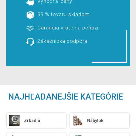
Výhodné ceny
99 % tovaru skladom
Garancia vrátenia peňazí
Zákaznícka podpora
NAJHĽADANEJŠIE KATEGÓRIE
Zrkadlá
Nábytok