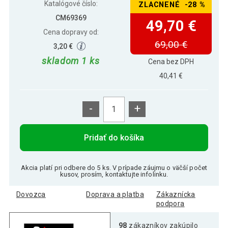
Katalógové číslo:
ZLACNENÉ -28 %
CM69369
49,70 €
Cena dopravy od:
69,00 €
3,20 €
skladom 1 ks
Cena bez DPH
40,41 €
-
+
Pridať do košíka
Akcia platí pri odbere do 5 ks. V prípade záujmu o väčší počet
kusov, prosím, kontaktujte infolinku.
Dovozca
Doprava a platba
Zákaznícka
podpora
98
zákazníkov zakúpilo