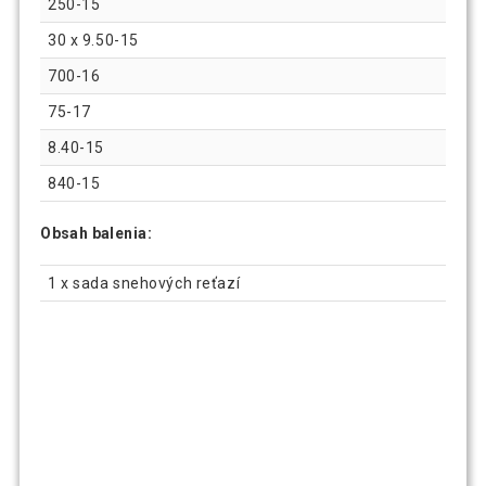
250-15
30 x 9.50-15
700-16
75-17
8.40-15
840-15
Obsah balenia:
1 x sada snehových reťazí