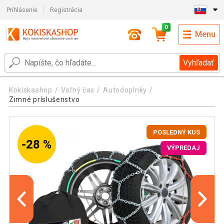
Prihlásenie
Registrácia
0
Menu
Vyhľadať
Kokiskashop
Voľný čas
Autodoplnky
Zimné príslušenstvo
POSLEDNÝ KUS
-28 %
VÝPREDAJ