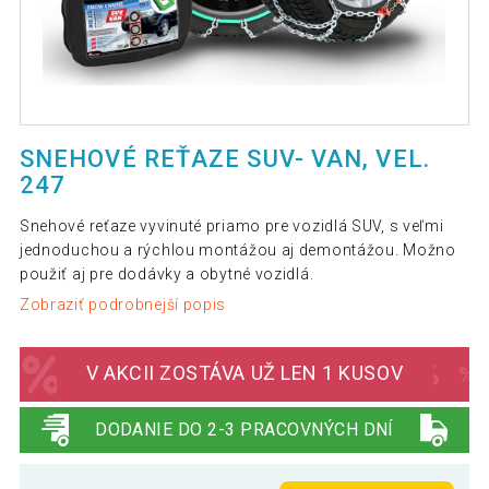
SNEHOVÉ REŤAZE SUV- VAN, VEL.
247
Snehové reťaze vyvinuté priamo pre vozidlá SUV, s veľmi
jednoduchou a rýchlou montážou aj demontážou. Možno
použiť aj pre dodávky a obytné vozidlá.
Zobraziť podrobnejší popis
V AKCII ZOSTÁVA UŽ LEN 1 KUSOV
DODANIE DO 2-3 PRACOVNÝCH DNÍ