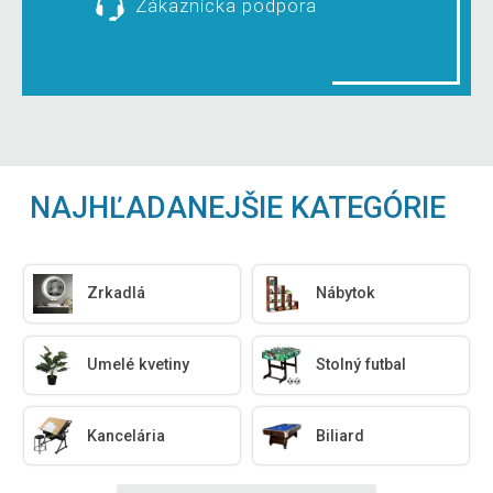
Zákaznícka podpora
NAJHĽADANEJŠIE KATEGÓRIE
Zrkadlá
Nábytok
Umelé kvetiny
Stolný futbal
Kancelária
Biliard