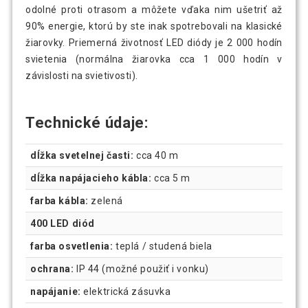
odolné proti otrasom a môžete vďaka nim ušetriť až
90% energie, ktorú by ste inak spotrebovali na klasické
žiarovky. Priemerná životnosť LED diódy je 2 000 hodín
svietenia (normálna žiarovka cca 1 000 hodín v
závislosti na svietivosti).
Technické údaje:
dĺžka svetelnej časti:
cca 40 m
dĺžka napájacieho kábla:
cca 5 m
farba kábla:
zelená
400 LED diód
farba osvetlenia:
teplá / studená biela
ochrana:
IP 44 (možné použiť i vonku)
napájanie:
elektrická zásuvka