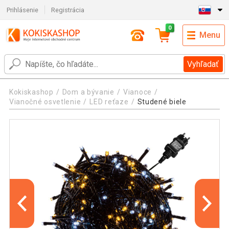
Prihlásenie
Registrácia
0
Menu
Vyhľadať
Kokiskashop
Dom a bývanie
Vianoce
Vianočné osvetlenie
LED reťaze
Studené biele