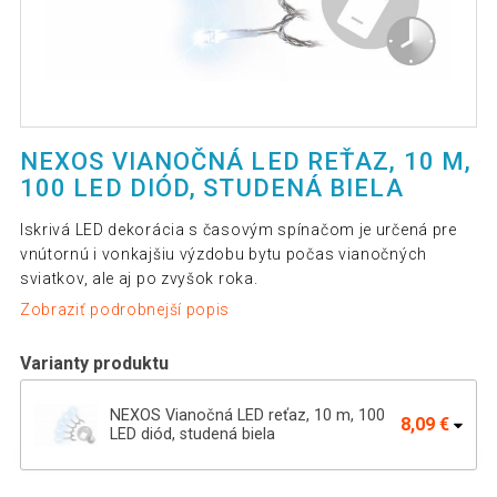
NEXOS VIANOČNÁ LED REŤAZ, 10 M,
100 LED DIÓD, STUDENÁ BIELA
Iskrivá LED dekorácia s časovým spínačom je určená pre
vnútornú i vonkajšiu výzdobu bytu počas vianočných
sviatkov, ale aj po zvyšok roka.
Zobraziť podrobnejší popis
Varianty produktu
NEXOS Vianočná LED reťaz, 10 m, 100
8,09 €
LED diód, studená biela
NEXOS Vianočná reťaz 5 m, 50 LED diód,
4,69 €