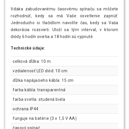
Vďaka zabudovanému časovému spínaču sa môžete
rozhodnúť, kedy sa má Vaše osvetlenie zapnúť.
Jednoducho si tlačidlom navolíte čas, kedy sa Vaša
dekorácia rozsvieti. Uloží sa tým interval, v ktorom
diódy 6 hodín svietia a 18 hodín sú vypnuté.
Technické údaje:
celková dĺžka: 10 m
vzdialenosť LED diód: 10 cm
dĺžka napájacieho kábla: 15 cm
farba kábla: transparentná
farba svetla: studená biela
ochrana IP44
funguje na batérie (3 x 1,5 V AA)
časový spínač