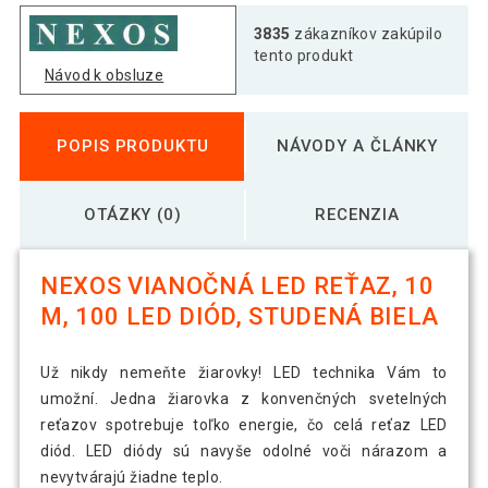
3835
zákazníkov zakúpilo
tento produkt
Návod k obsluze
POPIS PRODUKTU
NÁVODY A ČLÁNKY
OTÁZKY (0)
RECENZIA
NEXOS VIANOČNÁ LED REŤAZ, 10
M, 100 LED DIÓD, STUDENÁ BIELA
Už nikdy nemeňte žiarovky! LED technika Vám to
umožní. Jedna žiarovka z konvenčných svetelných
reťazov spotrebuje toľko energie, čo celá reťaz LED
diód. LED diódy sú navyše odolné voči nárazom a
nevytvárajú žiadne teplo.