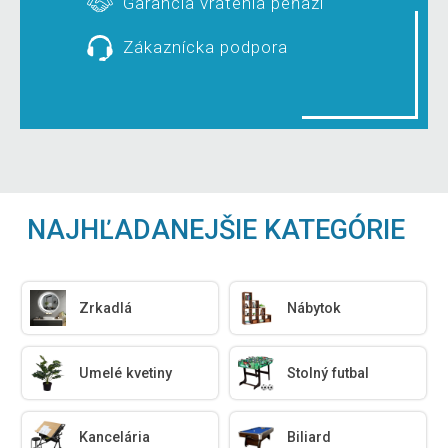
Garancia vrátenia peňazí
Zákaznícka podpora
NAJHĽADANEJŠIE KATEGÓRIE
Zrkadlá
Nábytok
Umelé kvetiny
Stolný futbal
Kancelária
Biliard