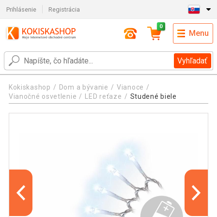
Prihlásenie
Registrácia
0
Menu
Vyhľadať
Kokiskashop
Dom a bývanie
Vianoce
Vianočné osvetlenie
LED reťaze
Studené biele