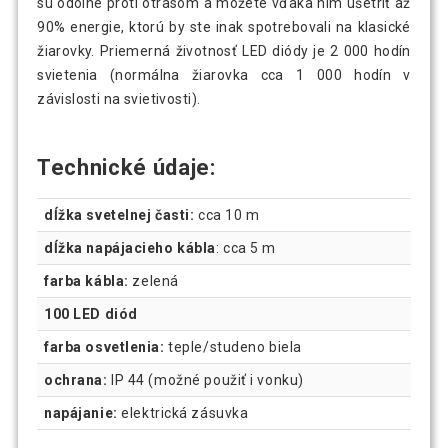
sú odolné proti otrasom a môžete vďaka nim ušetriť až
90% energie, ktorú by ste inak spotrebovali na klasické
žiarovky. Priemerná životnosť LED diódy je 2 000 hodín
svietenia (normálna žiarovka cca 1 000 hodín v
závislosti na svietivosti).
Technické údaje:
dĺžka svetelnej časti:
cca 10 m
dĺžka napájacieho kábla
: cca 5 m
farba kábla:
zelená
100 LED diód
farba osvetlenia:
teple/studeno biela
ochrana:
IP 44 (možné použiť i vonku)
napájanie:
elektrická zásuvka