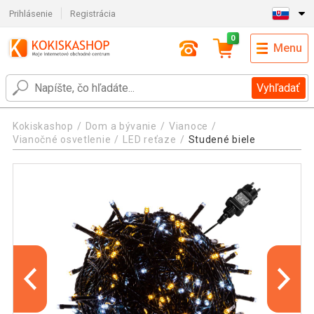
Prihlásenie
Registrácia
0
Menu
Vyhľadať
Kokiskashop
Dom a bývanie
Vianoce
Vianočné osvetlenie
LED reťaze
Studené biele